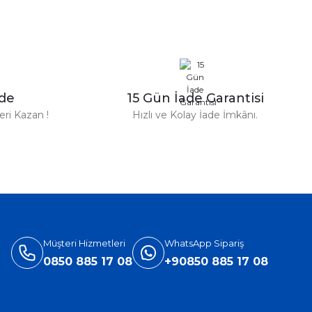
n Parfüm 100 Ml
zde
15 Gün İade Garantisi
TL
ri Kazan !
Hızlı ve Kolay İade İmkânı.
%31
Versace
ersace Eros Edt Erkek Parfüm 100 Ml
3.905,40 TL
5.660,00 TL
Müşteri Hizmetleri
WhatsApp Sipariş
0850 885 17 08
+90850 885 17 08