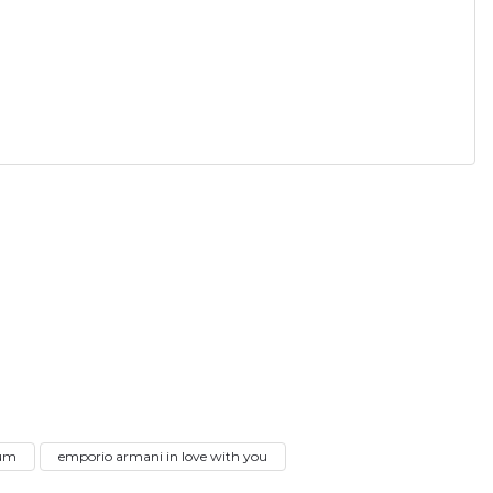
a iletebilirsiniz.
füm
emporio armani in love with you