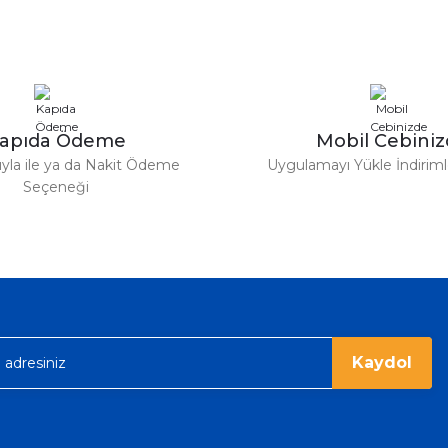
%42
Chanel
Gönder
 Parfüm 100 Ml
Chanel Coco Mademoiselle Edp Kadı
apıda Ödeme
Mobil Cebini
4.152,80 
7.160,00 TL
tıyla ile ya da Nakit Ödeme
Uygulamayı Yükle İndirimle
Seçeneği
%36
Tom Ford
Tom Ford Black Orchid Edp Unisex Parfüm 100 Ml
V
eme imkanı diyer sitelerden çok daha
6.374,40 TL
9.960,00 TL
rgo ile hızlı ve sağlam bir şekilde
Kaydol