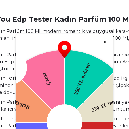
You Edp Tester Kadın Parfüm 100 M
ın Parfüm 100 Ml, modern, romantik ve duygusal kara
ani İn Love With You Edp Tester Kadın Parfüm 100 Ml, öze
Parfüm 100 Ml, açılışta kiraz, frambuaz ve kırmızı meyve
ou Edp Tester Kadın Parfüm 100 Ml Bu giriş, Emporio A
şturur ve kısa sürede çiçeksi kalbine geçiş yapar.
n Parfüm 100 Ml Orta notalarda gül ve yasemin belirg
inen, romantik ve yumuşak bir karakter kazanır. Çiçek
yve dokusunu dengeler.
n Parfüm 100 Ml Dip notalarda paçuli, misk ve vanilya
lıcı ve sarıcı bir bitiş sunar ve ten üzerinde uzun süre h
 Tester Kadın Parfüm 100 Ml, tatlı, romantik ve modern 
 Parfüm 100 Ml, özellikle genç ve enerjik stil sevenle