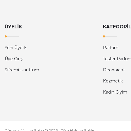
Siteniz yavaş
4.224,40 TL
7.160,00 TL
N... K... | 26/03/2026
ÜYELİK
KATEGORİ
Kullanışlı
A... E... | 14/03/2026
Yeni Üyelik
Parfüm
Deneyimini Paylaş
Üye Girişi
Tester Parfü
Şifremi Unuttum
Deodorant
Kozmetik
Kadın Giyim
Gümrük Malları Satışı © 2025 - Tüm Hakları Saklıdır