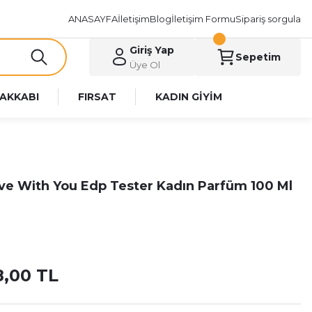
ANASAYFA
İletişim
Blog
İletişim Formu
Sipariş sorgula
Giriş Yap
Sepetim
Üye Ol
AKKABI
FIRSAT
KADIN GİYİM
ve With You Edp Tester Kadın Parfüm 100 Ml
8,00 TL