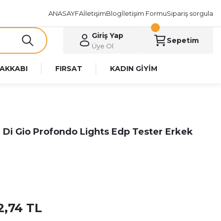
ANASAYFA
İletişim
Blog
İletişim Formu
Sipariş sorgula
Giriş Yap
Sepetim
Üye Ol
AKKABI
FIRSAT
KADIN GİYİM
 Di Gio Profondo Lights Edp Tester Erkek
2,74 TL