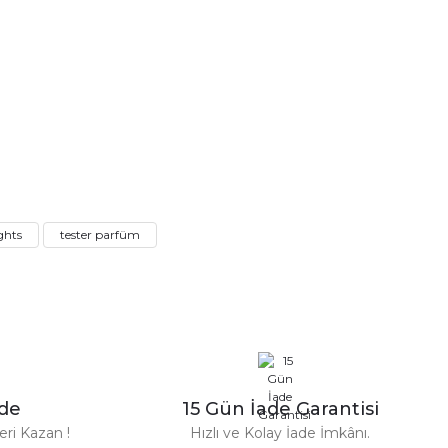
a iletebilirsiniz.
ghts
tester parfüm
n Parfüm 100 Ml
zde
15 Gün İade Garantisi
TL
ri Kazan !
Hızlı ve Kolay İade İmkânı.