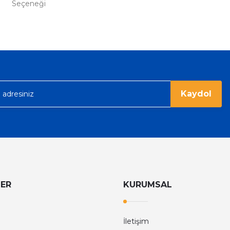
Seçeneği
%36
Tom Ford
Tom Ford Black Orchid Edp Unisex Parfüm 100 Ml
V
eme imkanı diyer sitelerden çok daha
6.374,40 TL
9.960,00 TL
rgo ile hızlı ve sağlam bir şekilde
Kaydol
LER
KURUMSAL
İletişim