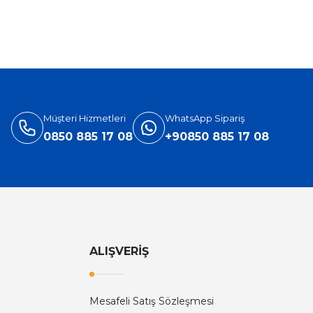
%31
Versace
ersace Eros Edt Erkek Parfüm 100 Ml
3.905,40 TL
5.660,00 TL
Müşteri Hizmetleri
WhatsApp Sipariş
0850 885 17 08
+90850 885 17 08
ALIŞVERİŞ
Mesafeli Satış Sözleşmesi