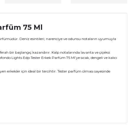
arfüm 75 Ml
arfümüdür. Deniz esintileri, narenciye ve odunsu notaların uyumuyla
rah bir başlangıç kazandırır. Kalp notalarında lavanta ve çiçeksi
ndo Lights Edp Tester Erkek Parfüm 75 Ml’ye sıcak, dengeli ve kalıcı
n erkekler için ideal bir tercihtir. Tester parfüm olması sayesinde