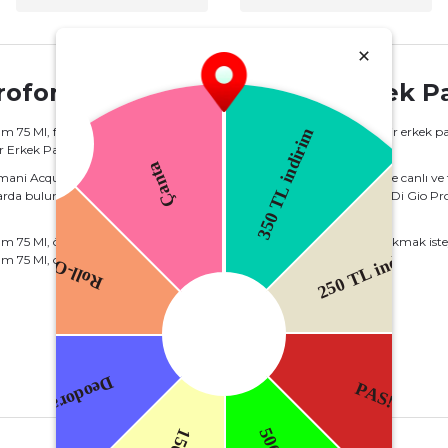
rofondo Lights Edp Tester Erkek P
 75 Ml, ferah, dinamik ve sofistike karakteriyle öne çıkan modern bir erkek p
 Erkek Parfüm 75 Ml, temiz ve enerjik bir koku deneyimi sunar.
ani Acqua Di Gio Profondo Lights Edp Tester Erkek Parfüm 75 Ml’ye canlı ve fe
larda bulunan odunsu tonlar, misk ve amber, Giorgio Armani Acqua Di Gio Profo
 Ml, özellikle yaz ve bahar aylarında ferah ve etkileyici bir iz bırakmak isteye
5 Ml, orijinal koku kalitesini daha uygun fiyat avantajı ile sunar.