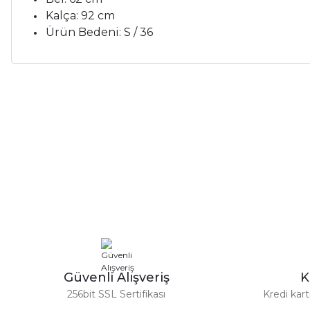
Kalça:
92
cm
Ürün
Bedeni:
S /
36
Bu ürünün fiyat bilgisi, resim, ürün açıklamalarında ve diğer ko
Çok memnunum.
Görüş ve önerileriniz için teşekkür ederiz.
İ... A... | 26/05/2026
Ürün resmi kalitesiz, bozuk veya görüntülenemiyor.
Çok memnunum.
Ürün açıklamasında eksik bilgiler bulunuyor.
İ... A... | 26/05/2026
Ürün bilgilerinde hatalar bulunuyor.
%28
%32
Dior
Ürün fiyatı diğer sitelerden daha pahalı.
Çok memnunum.
Dior Sauvage Edp Erkek Parfüm 100 Ml
Yves S
Bu ürüne benzer farklı alternatifler olmalı.
İ... A... | 26/05/2026
3.960,00 TL
5.500,00 TL
Çok memnunum.
Güvenli Alışveriş
K
İ... A... | 26/05/2026
256bit SSL Sertifikası
Kredi kar
%34
Emporio Armani