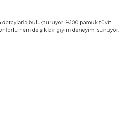
n
detaylarla
buluşturuyor. %
100
pamuk
tüvit
onforlu
hem
de
şık
bir
giyim
deneyimi
sunuyor.