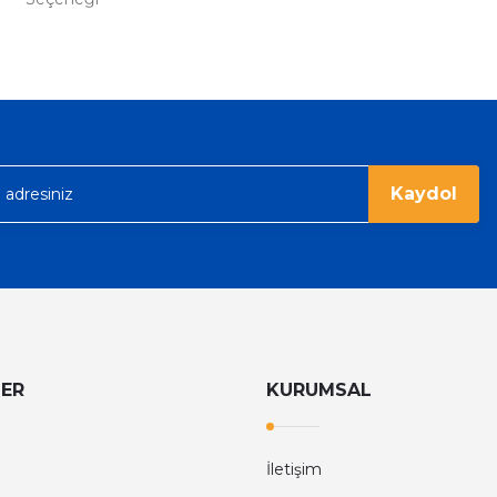
Gönder
 Parfüm 100 Ml
Chanel Coco Mademoiselle Edp Kadı
4.152,80 
7.160,00 TL
%36
Tom Ford
Kaydol
Tom Ford Black Orchid Edp Unisex Parfüm 100 Ml
V
eme imkanı diyer sitelerden çok daha
6.374,40 TL
9.960,00 TL
rgo ile hızlı ve sağlam bir şekilde
LER
KURUMSAL
İletişim