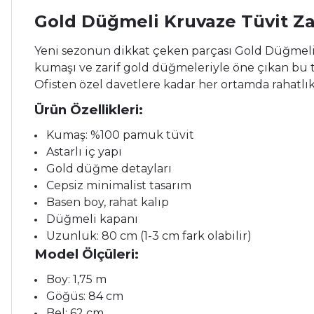
Gold Düğmeli Kruvaze Tüvit Za
Yeni
sezonun
dikkat
çeken
parçası Gold Düğmeli
kumaşı
ve
zarif
gold
düğmeleriyle
öne
çıkan
bu
Ofisten
özel
davetlere
kadar
her
ortamda
rahatlı
Ürün
Özellikleri:
Kumaş: %
100
pamuk
tüvit
Astarlı
iç
yapı
Gold
düğme
detayları
Cepsiz
minimalist
tasarım
Basen
boy,
rahat
kalıp
Düğmeli
kapanı
Uzunluk:
80
cm (
1-
3
cm
fark
olabilir)
Model
Ölçüleri:
Boy:
1,75
m
Göğüs:
84
cm
Bel:
62
cm