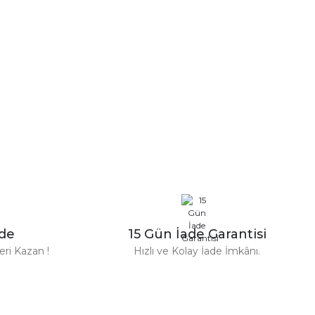
n Parfüm 100 Ml
zde
15 Gün İade Garantisi
TL
ri Kazan !
Hızlı ve Kolay İade İmkânı.
%31
Versace
ersace Eros Edt Erkek Parfüm 100 Ml