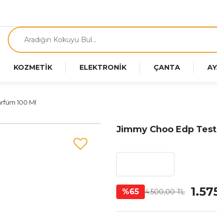
KOZMETİK
ELEKTRONİK
ÇANTA
AY
rfüm 100 Ml
Jimmy Choo Edp Test
1.57
%65
4.500,00 TL