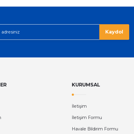
6.374,40 TL
9.960,00 TL
rgo ile hızlı ve sağlam bir şekilde
Kaydol
LER
KURUMSAL
İletişim
m
İletişim Formu
Havale Bildirim Formu