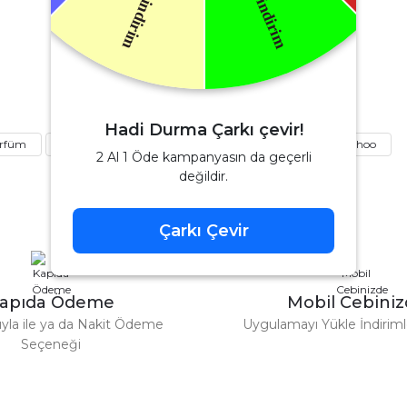
Soru Sor
Yves Saint Laurent
aint Laurent Libre Edp Kadın Parfüm 90 Ml
Hadi Durma Çarkı çevir!
arfüm
kadın parfüm
parfüm
tester parfüm
choo
4.080,00 TL
6.000,00 TL
2 Al 1 Öde kampanyasın da geçerli
değildir.
%42
Chanel
Çarkı Çevir
Gönder
 Parfüm 100 Ml
Chanel Coco Mademoiselle Edp Kadı
apıda Ödeme
Mobil Cebini
4.152,80 
7.160,00 TL
tıyla ile ya da Nakit Ödeme
Uygulamayı Yükle İndirimle
Seçeneği
%36
Tom Ford
Tom Ford Black Orchid Edp Unisex Parfüm 100 Ml
V
eme imkanı diyer sitelerden çok daha