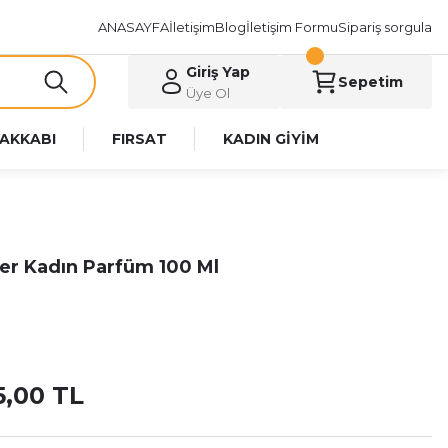
ANASAYFA
İletişim
Blog
İletişim Formu
Sipariş sorgula
Giriş Yap
Sepetim
Üye Ol
AKKABI
FIRSAT
KADIN GİYİM
er Kadın Parfüm 100 Ml
5,00 TL