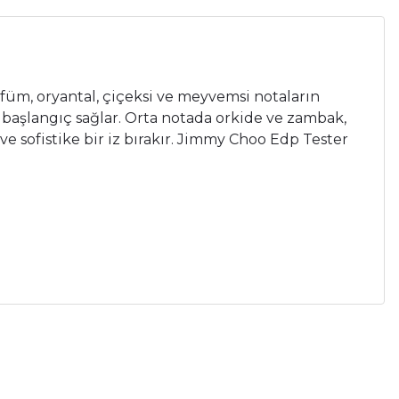
rfüm, oryantal, çiçeksi ve meyvemsi notaların
r başlangıç sağlar. Orta notada orkide ve zambak,
 ve sofistike bir iz bırakır. Jimmy Choo Edp Tester
a iletebilirsiniz.