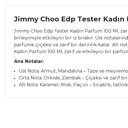
Jimmy Choo Edp Tester Kadın 
Jimmy Choo Edp Tester Kadın Parfüm 100 Ml, zarif
birleşimiyle etkileyici bir iz bırakır. Üst notal
parfüme çiçeksi ve zarif bir derinlik katar. Alt no
Kadın Parfüm 100 Ml, zarif ve etkileyici bir parf
Ana Notalar:
Üst Nota: Armut, Mandalina – Taze ve meyvemsi 
Orta Nota: Orkide, Zambak – Çiçeksi ve zarif bir 
Alt Nota: Karamel, Misk, Paçuli – Sıcaklık, tatlılık 
Bu ürünün fiyat bilgisi, resim, ürün açıklamalarında ve diğer ko
Çok memnunum.
Görüş ve önerileriniz için teşekkür ederiz.
İ... A... | 26/05/2026