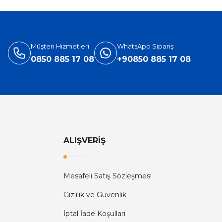
3.905,40 TL
5.660,00 TL
Müşteri Hizmetleri
WhatsApp Sipariş
0850 885 17 08
+90850 885 17 08
ALIŞVERİŞ
Mesafeli Satış Sözleşmesi
Diğer yorumları göster
Gizlilik ve Güvenlik
İptal İade Koşullari