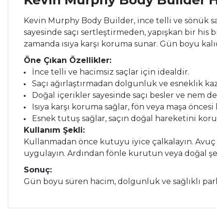
Kevin Murphy Body Builder 
Kevin Murphy Body Builder, ince telli ve sönük 
sayesinde saçı sertleştirmeden, yapışkan bir his b
zamanda ısıya karşı koruma sunar. Gün boyu kalı
Öne Çıkan Özellikler:
İnce telli ve hacimsiz saçlar için idealdir.
Saçı ağırlaştırmadan dolgunluk ve esneklik kaz
Doğal içerikler sayesinde saçı besler ve nem de
Isıya karşı koruma sağlar, fön veya maşa öncesi k
Esnek tutuş sağlar, saçın doğal hareketini koru
Kullanım Şekli:
Kullanmadan önce kutuyu iyice çalkalayın. Avuç iç
uygulayın. Ardından fönle kurutun veya doğal şe
Sonuç:
Gün boyu süren hacim, dolgunluk ve sağlıklı parl