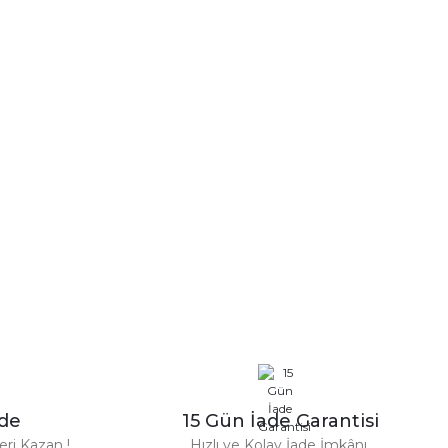
a iletebilirsiniz.
n Parfüm 100 Ml
zde
15 Gün İade Garantisi
TL
ri Kazan !
Hızlı ve Kolay İade İmkânı.