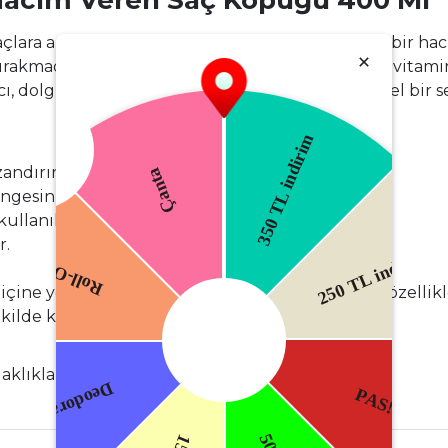
Hacim Veren Saç Köpüğü 400 Ml
saçlara anında dolgunluk kazandıran profesyonel bir h
ırakmadan doğal bir hacim sağlar. İçeriğindeki E vitamini
cı, dolgun ve canlı görünen saçlar için mükemmel bir s
andırır.
ngesini korur.
ullanılabilir.
r.
ine yeterli miktarda köpük alın ve nemli saça, özellikl
kilde kurumaya bırakın.
aklıkla dikkat çeken saçlar!