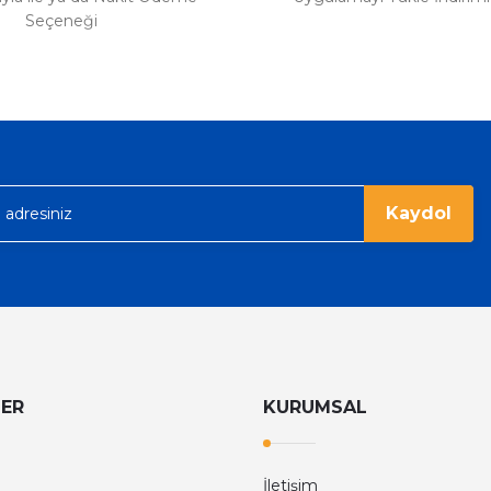
Seçeneği
%36
Tom Ford
Tom Ford Black Orchid Edp Unisex Parfüm 100 Ml
V
eme imkanı diyer sitelerden çok daha
6.374,40 TL
9.960,00 TL
rgo ile hızlı ve sağlam bir şekilde
Kaydol
LER
KURUMSAL
İletişim