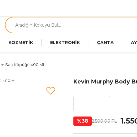
KOZMETİK
ELEKTRONİK
ÇANTA
AY
ren Saç Köpüğü 400 Ml
Kevin Murphy Body B
1.55
%38
2.500,00 TL