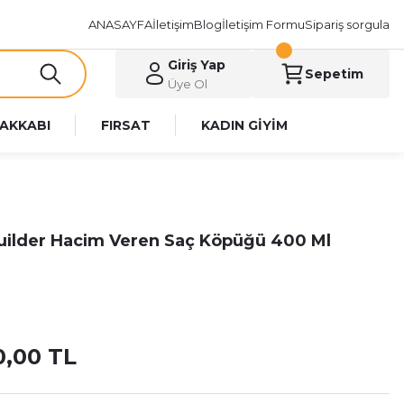
ANASAYFA
İletişim
Blog
İletişim Formu
Sipariş sorgula
Giriş Yap
Sepetim
Üye Ol
AKKABI
FIRSAT
KADIN GİYİM
uilder Hacim Veren Saç Köpüğü 400 Ml
0,00 TL