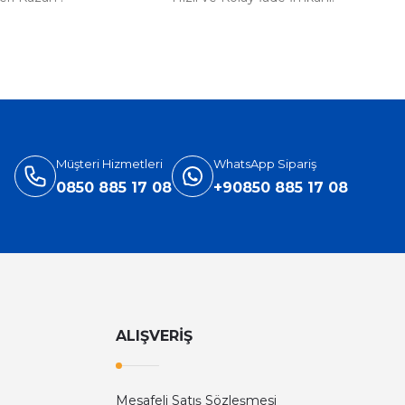
%31
Versace
ersace Eros Edt Erkek Parfüm 100 Ml
3.905,40 TL
5.660,00 TL
Müşteri Hizmetleri
WhatsApp Sipariş
0850 885 17 08
+90850 885 17 08
ALIŞVERİŞ
Mesafeli Satış Sözleşmesi