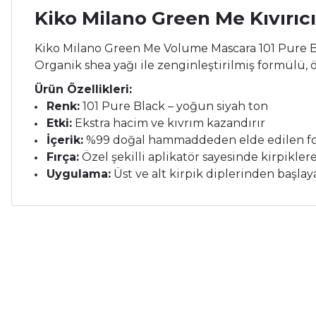
Kiko Milano Green Me Kıvırıcı
Kiko Milano Green Me Volume Mascara 101 Pure Bla
Organik shea yağı ile zenginleştirilmiş formülü, ö
Ürün Özellikleri:
Renk:
101 Pure Black – yoğun siyah ton
Etki:
Ekstra hacim ve kıvrım kazandırır
İçerik:
%99 doğal hammaddeden elde edilen form
Fırça:
Özel şekilli aplikatör sayesinde kirpiklere
Uygulama:
Üst ve alt kirpik diplerinden başla
Bu ürünün fiyat bilgisi, resim, ürün açıklamalarında ve diğer ko
Çok memnunum.
Görüş ve önerileriniz için teşekkür ederiz.
İ... A... | 26/05/2026
Ürün resmi kalitesiz, bozuk veya görüntülenemiyor.
Çok memnunum.
Ürün açıklamasında eksik bilgiler bulunuyor.