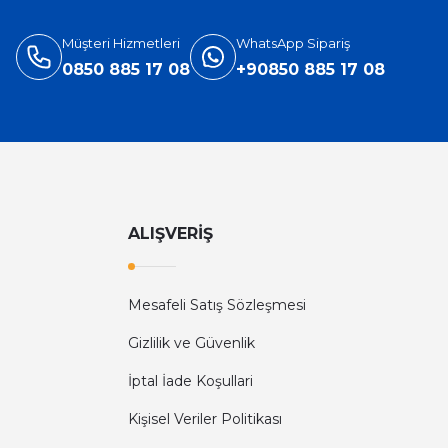
3.905,40 TL
5.660,00 TL
Müşteri Hizmetleri
WhatsApp Sipariş
0850 885 17 08
+90850 885 17 08
ALIŞVERİŞ
Mesafeli Satış Sözleşmesi
Diğer yorumları göster
Gizlilik ve Güvenlik
İptal İade Koşullari
Kişisel Veriler Politikası