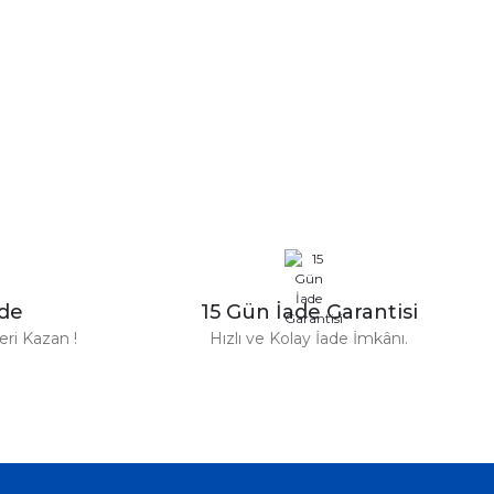
n Parfüm 100 Ml
zde
15 Gün İade Garantisi
TL
ri Kazan !
Hızlı ve Kolay İade İmkânı.
%31
Versace
ersace Eros Edt Erkek Parfüm 100 Ml