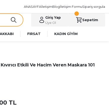
ANASAYFA
İletişim
Blog
İletişim Formu
Sipariş sorgula
Giriş Yap
Sepetim
Üye Ol
AKKABI
FIRSAT
KADIN GİYİM
Kıvırıcı Etkili Ve Hacim Veren Maskara 101
00 TL