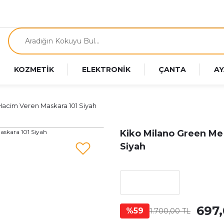
KOZMETİK
ELEKTRONİK
ÇANTA
AY
e Hacim Veren Maskara 101 Siyah
Kiko Milano Green Me 
Siyah
697,
%59
1.700,00 TL