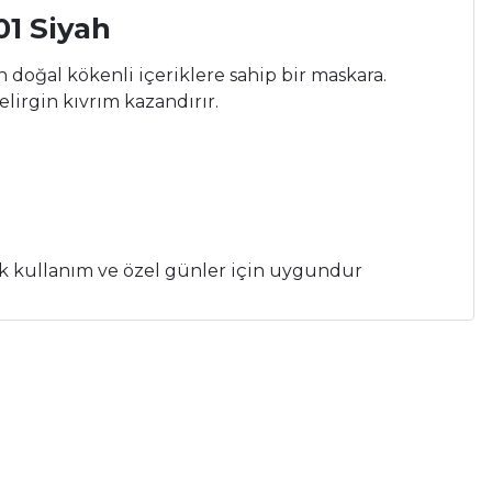
01 Siyah
doğal kökenli içeriklere sahip bir maskara.
elirgin kıvrım kazandırır.
ük kullanım ve özel günler için uygundur
a iletebilirsiniz.