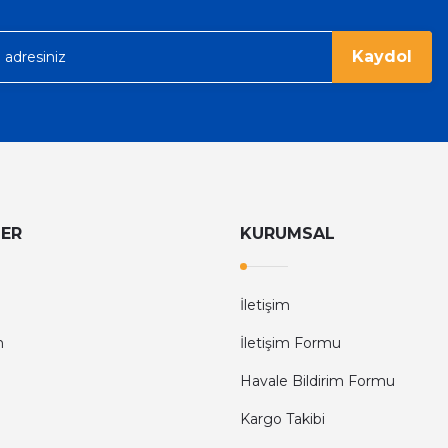
6.374,40 TL
9.960,00 TL
rgo ile hızlı ve sağlam bir şekilde
Kaydol
LER
KURUMSAL
İletişim
m
İletişim Formu
Havale Bildirim Formu
Kargo Takibi