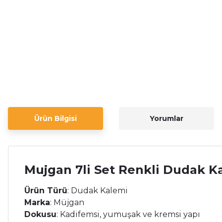
Ürün Bilgisi
Yorumlar
Mujgan 7li Set Renkli Dudak K
Ürün
Türü
:
Dudak
Kalemi
Marka
:
Müjgan
Dokusu
:
Kadifemsi,
yumuşak
ve
kremsi
yapı