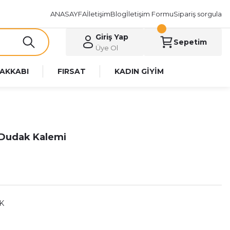
ANASAYFA
İletişim
Blog
İletişim Formu
Sipariş sorgula
Giriş Yap
Sepetim
Üye Ol
AKKABI
FIRSAT
KADIN GİYİM
i Dudak Kalemi
K