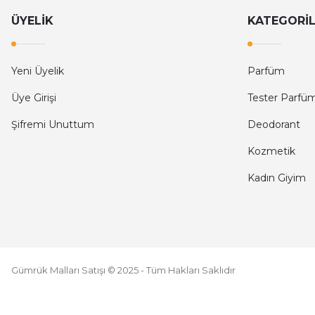
Yves Saint Laurent Black Opium Edp Kadın Parfüm 90 Ml
ÜYELİK
KATEGORİ
SİNEM Ünver | 21/04/2026
Siteniz yavaş
4.224,40 TL
7.160,00 TL
Yeni Üyelik
Parfüm
N... K... | 26/03/2026
Üye Girişi
Tester Parfü
Kullanışlı
Şifremi Unuttum
Deodorant
A... E... | 14/03/2026
Kozmetik
Kadın Giyim
Deneyimini Paylaş
Gümrük Malları Satışı © 2025 - Tüm Hakları Saklıdır