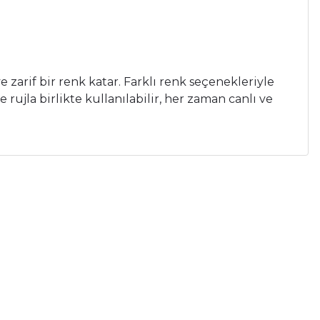
ve
zarif
bir
renk
katar.
Farklı
renk
seçenekleriyle
de
rujla
birlikte
kullanılabilir,
her
zaman
canlı
ve
a iletebilirsiniz.