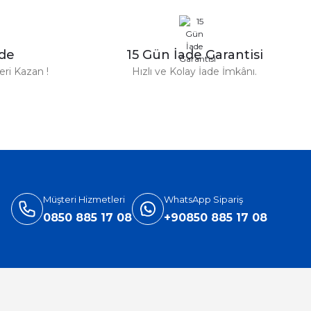
zde
15 Gün İade Garantisi
ri Kazan !
Hızlı ve Kolay İade İmkânı.
n Parfüm 100 Ml
TL
%31
Versace
Müşteri Hizmetleri
WhatsApp Sipariş
ersace Eros Edt Erkek Parfüm 100 Ml
0850 885 17 08
+90850 885 17 08
3.905,40 TL
5.660,00 TL