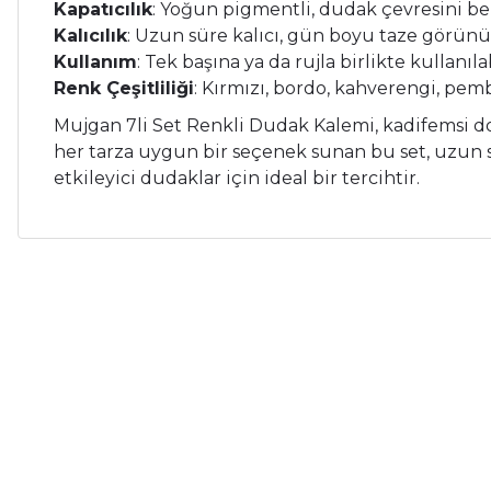
Kapatıcılık
:
Yoğun
pigmentli,
dudak
çevresini
be
Kalıcılık
:
Uzun
süre
kalıcı,
gün
boyu
taze
görün
Kullanım
:
Tek
başına
ya
da
rujla
birlikte
kullanıla
Renk
Çeşitliliği
:
Kırmızı,
bordo,
kahverengi,
pem
Mujgan 7li Set Renkli Dudak Kalemi,
kadifemsi
d
her
tarza
uygun
bir
seçenek
sunan
bu
set,
uzun
etkileyici
dudaklar
için
ideal
bir
tercihtir.
Bu ürünün fiyat bilgisi, resim, ürün açıklamalarında ve diğer ko
Çok memnunum.
Görüş ve önerileriniz için teşekkür ederiz.
İ... A... | 26/05/2026
Ürün resmi kalitesiz, bozuk veya görüntülenemiyor.
Çok memnunum.
Ürün açıklamasında eksik bilgiler bulunuyor.
İ... A... | 26/05/2026
Ürün bilgilerinde hatalar bulunuyor.
%28
%32
Dior
Ürün fiyatı diğer sitelerden daha pahalı.
Çok memnunum.
Dior Sauvage Edp Erkek Parfüm 100 Ml
Yves S
Bu ürüne benzer farklı alternatifler olmalı.