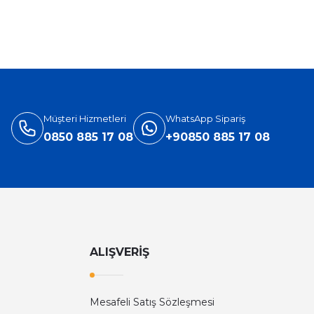
%31
Versace
ersace Eros Edt Erkek Parfüm 100 Ml
3.905,40 TL
5.660,00 TL
Müşteri Hizmetleri
WhatsApp Sipariş
0850 885 17 08
+90850 885 17 08
ALIŞVERİŞ
Mesafeli Satış Sözleşmesi