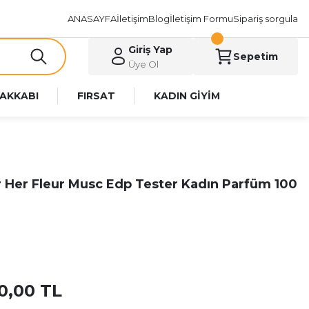
ANASAYFA
İletişim
Blog
İletişim Formu
Sipariş sorgula
Giriş Yap
Sepetim
Üye Ol
AKKABI
FIRSAT
KADIN GİYİM
r Her Fleur Musc Edp Tester Kadın Parfüm 100
20,00 TL