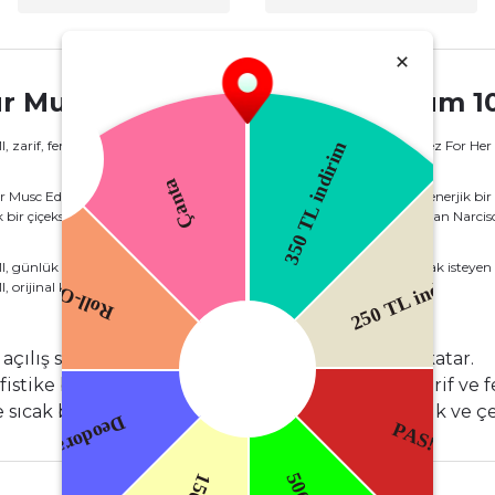
ur Musc Edp Tester Kadın Parfüm 1
 zarif, feminen ve etkileyici bir kadın parfümüdür. Narciso Rodriguez For Her 
Musc Edp Tester Kadın Parfüm 100 Ml, parfüme hafif baharatlı ve enerjik bir aç
 bir çiçeksi derinlik sunar. Alt notalarda misk, paçuli ve amber bulunan Narc
 günlük kullanımda ve özel anlarda feminenliğini ön plana çıkarmak isteyen k
orijinal koku kalitesini daha uygun fiyat avantajıyla sunar.
açılış sağlar. Bu nota, parfüme enerji ve tazelik katar.
ofistike bir kalp oluşturur. Bu notalar, parfüme zarif ve 
sıcak bir bitiş sunar. Bu notalar, parfüme derinlik ve çe