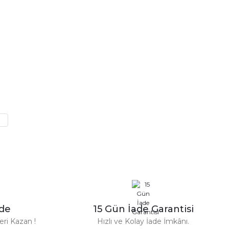
a iletebilirsiniz.
n Parfüm 100 Ml
zde
15 Gün İade Garantisi
TL
ri Kazan !
Hızlı ve Kolay İade İmkânı.