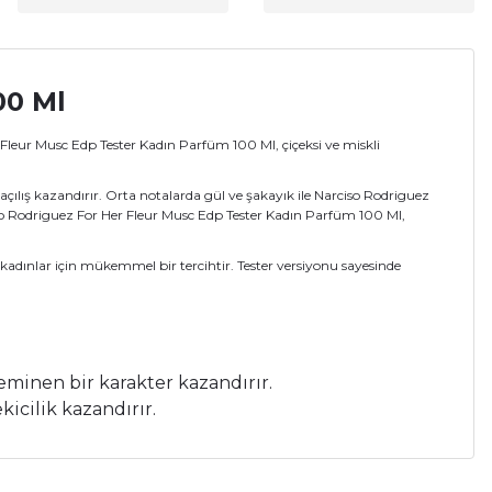
00 Ml
Fleur Musc Edp Tester Kadın Parfüm 100 Ml, çiçeksi ve miskli
ılış kazandırır. Orta notalarda gül ve şakayık ile Narciso Rodriguez
iso Rodriguez For Her Fleur Musc Edp Tester Kadın Parfüm 100 Ml,
adınlar için mükemmel bir tercihtir. Tester versiyonu sayesinde
feminen bir karakter kazandırır.
kicilik kazandırır.