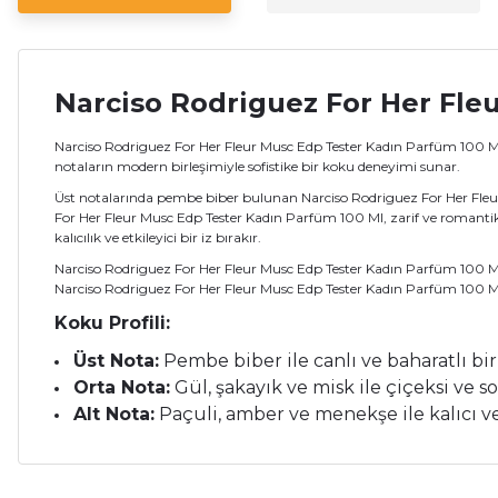
Narciso Rodriguez For Her Fle
Narciso Rodriguez For Her Fleur Musc Edp Tester Kadın Parfüm 100 Ml,
notaların modern birleşimiyle sofistike bir koku deneyimi sunar.
Üst notalarında pembe biber bulunan Narciso Rodriguez For Her Fleur 
For Her Fleur Musc Edp Tester Kadın Parfüm 100 Ml, zarif ve romantik
kalıcılık ve etkileyici bir iz bırakır.
Narciso Rodriguez For Her Fleur Musc Edp Tester Kadın Parfüm 100 Ml,
Narciso Rodriguez For Her Fleur Musc Edp Tester Kadın Parfüm 100 Ml, 
Koku Profili:
Üst Nota:
Pembe biber ile canlı ve baharatlı bir 
Orta Nota:
Gül, şakayık ve misk ile çiçeksi ve s
Alt Nota:
Paçuli, amber ve menekşe ile kalıcı ve 