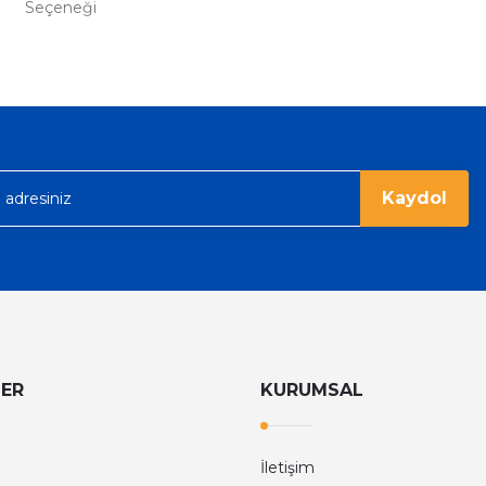
Seçeneği
%36
Tom Ford
Tom Ford Black Orchid Edp Unisex Parfüm 100 Ml
V
eme imkanı diyer sitelerden çok daha
6.374,40 TL
9.960,00 TL
rgo ile hızlı ve sağlam bir şekilde
Kaydol
LER
KURUMSAL
İletişim