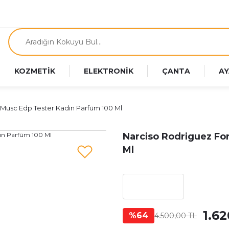
KOZMETİK
ELEKTRONİK
ÇANTA
AY
 Musc Edp Tester Kadın Parfüm 100 Ml
Narciso Rodriguez Fo
Ml
1.6
%64
4.500,00 TL