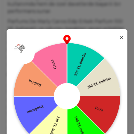
kullanımda hem de özel davetlerde başarılı bir
performans sunar.
Parfums De Marly Carios Edp Erkek Parfüm 100
Ml, baharatlı ve odunsu karakteri seven erkekler
için modern ve sofistike bir alternatif sunar.
Parfums De Marly Carios Edp Erkek Parfüm 100
Ml Güçlü, zarif ve maskülen yapısıyla her
ortamda dikkat çeken unutulmaz bir imza
kokusu oluşturur.
Koku Profili:
Üst Nota:
Bergamot, Greyfurt, Pembe Biber –
Ferah, canlı ve hafif baharatlı bir açılış sunar.
Orta Nota:
Lavanta, Adaçayı, Sardunya –
Aromatik, maskülen ve dengeli bir derinlik
kazandırır.
Alt Nota:
Vetiver, Sedir Ağacı, Paçuli,
Ambroksan – Odunsu, temiz ve uzun süre