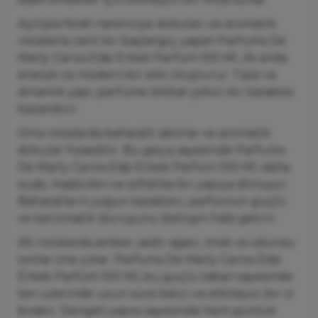
Açılışta ferah narenciye dokuları ve aromatik
notalarla canlı bir başlangıç yapan Parfums De
Marly Carios Edp Erkek Parfüm 100 Ml, ilk anda
enerjik ve modern bir etki oluşturur. Taze ve
dinamik yapı, parfüme dikkat çekici bir karakter
kazandırır.
Orta notalarda baharatlı akorlar ve aromatik
dokular hissedilir. Bu geçiş sayesinde Parfums
De Marly Carios Edp Erkek Parfüm 100 Ml, daha
sıcak, maskülen ve sofistike bir yapıya dönüşür.
Baharatların yoğun karakteri, parfümün güçlü
ve karizmatik duruşunu belirgin hale getirir.
Alt notalarda amber, sedir ağacı, misk ve odunsu
tonlar öne çıkar. Parfums De Marly Carios Edp
Erkek Parfüm 100 Ml, bu güçlü taban sayesinde
ten üzerinde uzun süre kalıcı ve etkileyici bir iz
bırakır. Dengeli yapısı sayesinde hem günlük