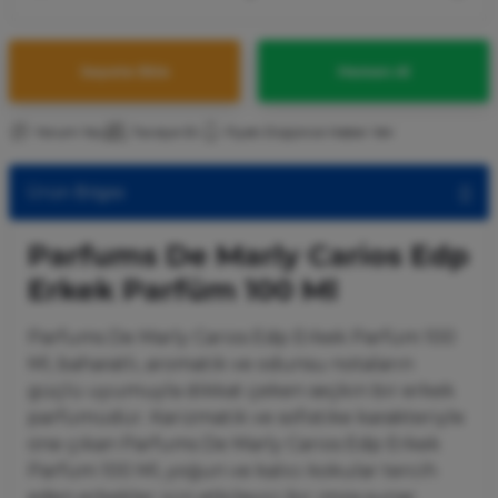
Sepete Ekle
Hemen Al
Yorum Yaz
Tavsiye Et
Fiyatı Düşünce Haber Ver
Ürün Bilgisi
Parfums De Marly Carios Edp
Erkek Parfüm 100 Ml
Parfums De Marly Carios Edp Erkek Parfüm 100
Ml, baharatlı, aromatik ve odunsu notaların
güçlü uyumuyla dikkat çeken seçkin bir erkek
parfümüdür. Karizmatik ve sofistike karakteriyle
öne çıkan Parfums De Marly Carios Edp Erkek
Parfüm 100 Ml, yoğun ve kalıcı kokular tercih
eden erkekler için etkileyici bir imza sunar.