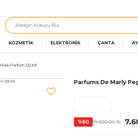
KOZMETİK
ELEKTRONİK
ÇANTA
AY
rkek Parfüm 125 Ml
Parfums De Marly Peg
7.6
%60
19.000,00 TL