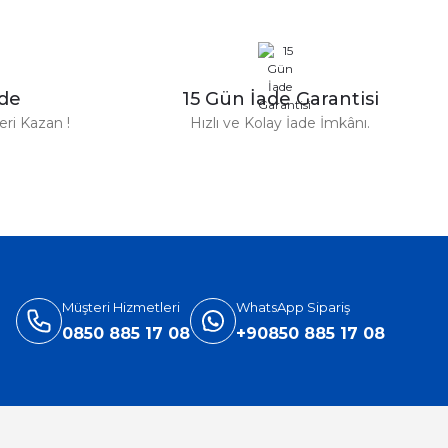
n Parfüm 100 Ml
zde
15 Gün İade Garantisi
TL
ri Kazan !
Hızlı ve Kolay İade İmkânı.
%31
Versace
ersace Eros Edt Erkek Parfüm 100 Ml
3.905,40 TL
5.660,00 TL
Müşteri Hizmetleri
WhatsApp Sipariş
0850 885 17 08
+90850 885 17 08