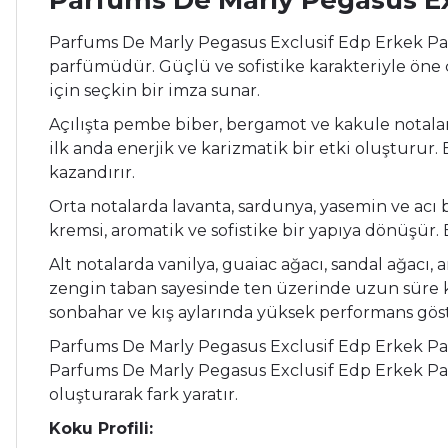
Parfums De Marly Pegasus Ex
Parfums De Marly Pegasus Exclusif Edp Erkek Par
parfümüdür. Güçlü ve sofistike karakteriyle öne 
için seçkin bir imza sunar.
Açılışta pembe biber, bergamot ve kakule notalar
ilk anda enerjik ve karizmatik bir etki oluşturur
kazandırır.
Orta notalarda lavanta, sardunya, yasemin ve acı
kremsi, aromatik ve sofistike bir yapıya dönüşür.
Alt notalarda vanilya, guaiac ağacı, sandal ağac
zengin taban sayesinde ten üzerinde uzun süre kal
sonbahar ve kış aylarında yüksek performans göst
Parfums De Marly Pegasus Exclusif Edp Erkek Par
Parfums De Marly Pegasus Exclusif Edp Erkek Pa
oluşturarak fark yaratır.
Koku Profili: