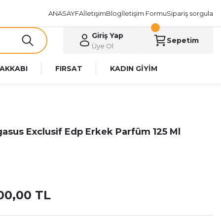
ANASAYFA
İletişim
Blog
İletişim Formu
Sipariş sorgula
Giriş Yap
Sepetim
Üye Ol
AKKABI
FIRSAT
KADIN GİYİM
asus Exclusif Edp Erkek Parfüm 125 Ml
00,00 TL