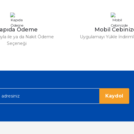
%42
Chanel
Gönder
 Parfüm 100 Ml
Chanel Coco Mademoiselle Edp Kadı
apıda Ödeme
Mobil Cebini
4.152,80 
7.160,00 TL
tıyla ile ya da Nakit Ödeme
Uygulamayı Yükle İndirimle
Seçeneği
%36
Tom Ford
Tom Ford Black Orchid Edp Unisex Parfüm 100 Ml
V
eme imkanı diyer sitelerden çok daha
6.374,40 TL
9.960,00 TL
rgo ile hızlı ve sağlam bir şekilde
Kaydol