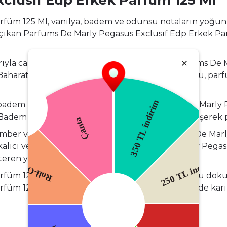
clusif Edp Erkek Parfüm 125 Ml
füm 125 Ml, vanilya, badem ve odunsu notaların yoğun b
çıkan Parfums De Marly Pegasus Exclusif Edp Erkek Parf
ıyla canlı ve baharatlı bir başlangıç yapan Parfums De
. Baharatlı dokular ile narenciye notalarının uyumu, pa
 badem hissedilir. Bu geçiş sayesinde Parfums De Marly
 Badem notası, çiçeksi ve aromatik dokularla birleşerek p
ı, amber ve doğal oud dokuları öne çıkar. Parfums De Ma
ıcı ve etkileyici bir iz bırakır. Parfums De Marly Pega
eren yoğun bir karaktere sahiptir.
füm 125 Ml, vanilya ve badem notalarının odunsu doku
rfüm 125 Ml Günlük kullanımda ve özel davetlerde kar