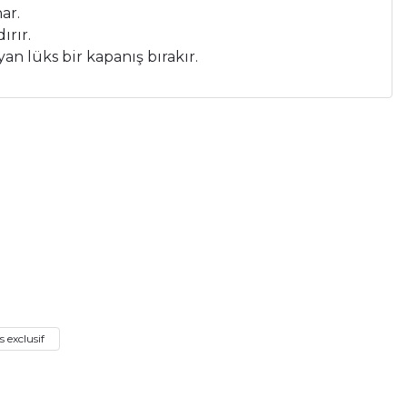
ar.
ırır.
an lüks bir kapanış bırakır.
a iletebilirsiniz.
 exclusif