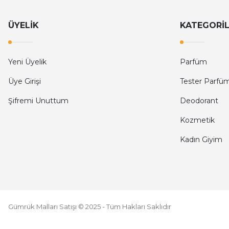
N... K... | 26/03/2026
ÜYELİK
KATEGORİ
Kullanışlı
A... E... | 14/03/2026
Yeni Üyelik
Parfüm
Deneyimini Paylaş
Üye Girişi
Tester Parfü
Şifremi Unuttum
Deodorant
Kozmetik
Kadın Giyim
Gümrük Malları Satışı © 2025 - Tüm Hakları Saklıdır