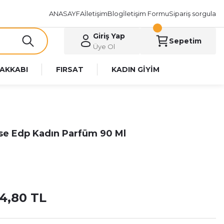
ANASAYFA
İletişim
Blog
İletişim Formu
Sipariş sorgula
Giriş Yap
Sepetim
Üye Ol
AKKABI
FIRSAT
KADIN GİYİM
se Edp Kadın Parfüm 90 Ml
4,80 TL