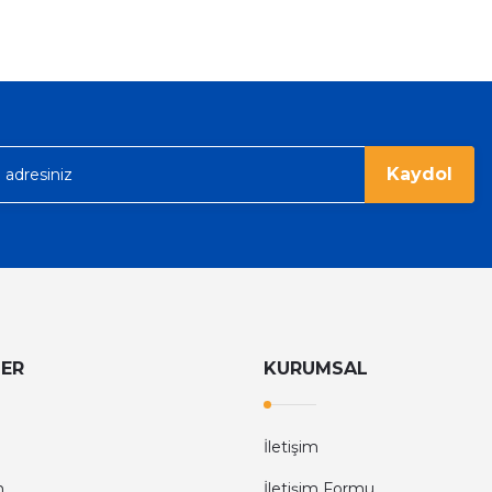
%36
Tom Ford
Tom Ford Black Orchid Edp Unisex Parfüm 100 Ml
V
eme imkanı diyer sitelerden çok daha
6.374,40 TL
9.960,00 TL
rgo ile hızlı ve sağlam bir şekilde
Kaydol
LER
KURUMSAL
İletişim
m
İletişim Formu