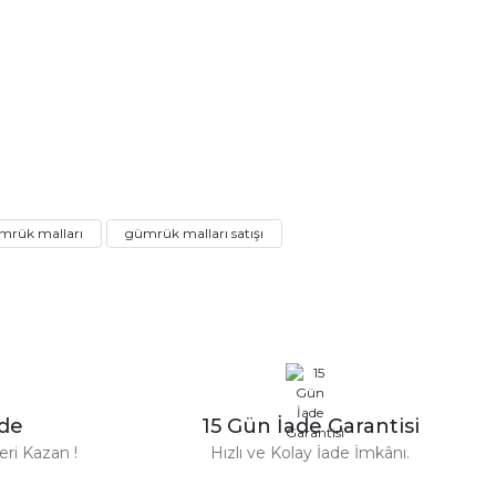
mrük malları
gümrük malları satışı
n Parfüm 100 Ml
zde
15 Gün İade Garantisi
TL
ri Kazan !
Hızlı ve Kolay İade İmkânı.