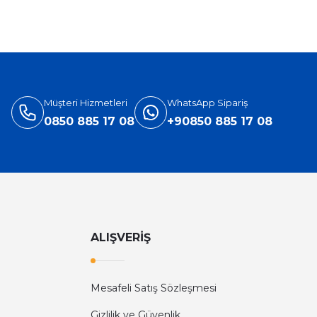
%31
Versace
ersace Eros Edt Erkek Parfüm 100 Ml
3.905,40 TL
5.660,00 TL
Müşteri Hizmetleri
WhatsApp Sipariş
0850 885 17 08
+90850 885 17 08
ALIŞVERİŞ
Mesafeli Satış Sözleşmesi
Diğer yorumları göster
Gizlilik ve Güvenlik