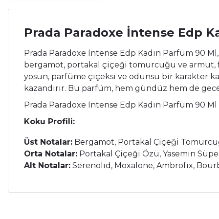
Prada Paradoxe İntense Edp K
Prada Paradoxe İntense Edp Kadın Parfüm 90 Ml,
bergamot, portakal çiçeği tomurcuğu ve armut, fe
yosun, parfüme çiçeksi ve odunsu bir karakter ka
kazandırır.
Bu parfüm, hem gündüz hem de gece ku
Prada Paradoxe İntense Edp Kadın Parfüm 90 Ml
Koku Profili:
Üst Notalar:
Bergamot, Portakal Çiçeği Tomurc
Orta Notalar:
Portakal Çiçeği Özü, Yasemin Süpe
Alt Notalar:
Serenolid, Moxalone, Ambrofix, Bour
Bu ürünün fiyat bilgisi, resim, ürün açıklamalarında ve diğer ko
Çok memnunum.