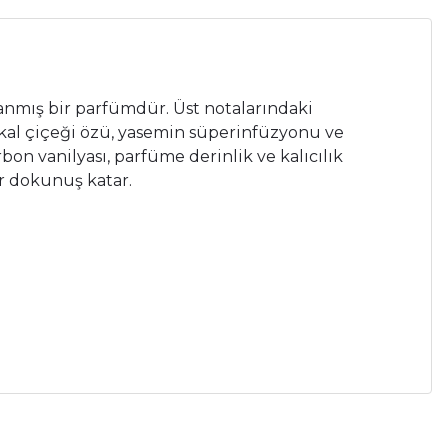
rlanmış bir parfümdür.
Üst notalarındaki
kal çiçeği özü, yasemin süperinfüzyonu ve
on vanilyası, parfüme derinlik ve kalıcılık
r dokunuş katar.
a iletebilirsiniz.