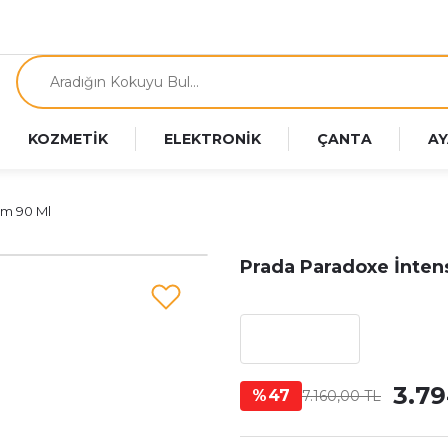
KOZMETİK
ELEKTRONİK
ÇANTA
AY
üm 90 Ml
Prada Paradoxe İnten
3.79
%47
7.160,00 TL