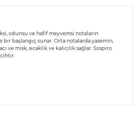
eksi, odunsu ve hafif meyvemsi notaların
ze bir başlangıç sunar. Orta notalarda yasemin,
ı ve misk, sıcaklık ve kalıcılık sağlar. Sospiro
ihtir.
a iletebilirsiniz.