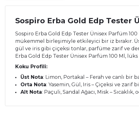
Sospiro Erba Gold Edp Tester 
Sospiro Erba Gold Edp Tester Ünisex Parfüm 100 M
mükemmel birleşimiyle etkileyici bir iz bırakır. 
gül ve iris gibi çiçeksi tonlar, parfüme zarif ve de
Erba Gold Edp Tester Ünisex Parfüm 100 Ml, lüks v
Koku Profili:
Üst Nota
: Limon, Portakal – Ferah ve canlı bir b
Orta Nota
: Yasemin, Gül, Iris – Çiçeksi ve zarif b
Alt Nota
: Paçuli, Sandal Ağacı, Misk – Sıcaklık, o
Bu ürünün fiyat bilgisi, resim, ürün açıklamalarında ve diğer ko
Çok memnunum.
Görüş ve önerileriniz için teşekkür ederiz.
İ... A... | 26/05/2026