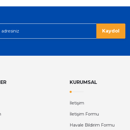
6.374,40 TL
9.960,00 TL
rgo ile hızlı ve sağlam bir şekilde
Kaydol
LER
KURUMSAL
İletişim
m
İletişim Formu
Havale Bildirim Formu