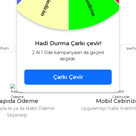
Soru Sor
Yves Saint Laurent
k zarif günlük kullanıma uygun
aint Laurent Libre Edp Kadın Parfüm 90 Ml
Hadi Durma Çarkı çevir!
arfüm
kalıcı parfüm
erkek parfüm
kadın parfüm
parf
4.080,00 TL
6.000,00 TL
2 Al 1 Öde kampanyasın da geçerli
değildir.
%42
Chanel
Çarkı Çevir
Gönder
 Parfüm 100 Ml
Chanel Coco Mademoiselle Edp Kadı
apıda Ödeme
Mobil Cebini
4.152,80 
7.160,00 TL
tıyla ile ya da Nakit Ödeme
Uygulamayı Yükle İndirimle
Seçeneği
%36
Tom Ford
Tom Ford Black Orchid Edp Unisex Parfüm 100 Ml
V
eme imkanı diyer sitelerden çok daha