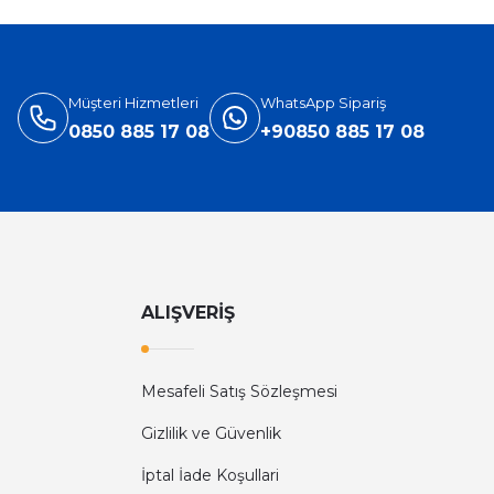
3.905,40 TL
5.660,00 TL
Müşteri Hizmetleri
WhatsApp Sipariş
0850 885 17 08
+90850 885 17 08
ALIŞVERİŞ
Mesafeli Satış Sözleşmesi
Diğer yorumları göster
Gizlilik ve Güvenlik
İptal İade Koşullari