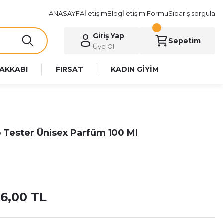
ANASAYFA
İletişim
Blog
İletişim Formu
Sipariş sorgula
Giriş Yap
Sepetim
Üye Ol
AKKABI
FIRSAT
KADIN GİYİM
 Tester Ünisex Parfüm 100 Ml
76,00 TL