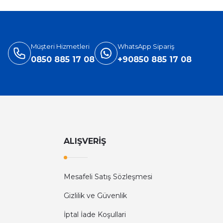
3.905,40 TL
5.660,00 TL
Müşteri Hizmetleri
WhatsApp Sipariş
0850 885 17 08
+90850 885 17 08
ALIŞVERİŞ
Mesafeli Satış Sözleşmesi
Diğer yorumları göster
Gizlilik ve Güvenlik
İptal İade Koşullari