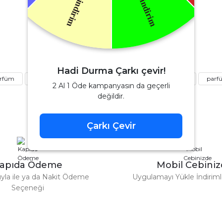
Soru Sor
Yves Saint Laurent
aint Laurent Libre Edp Kadın Parfüm 90 Ml
Hadi Durma Çarkı çevir!
arfüm
kalıcı parfüm
erkek parfüm
kadın parfüm
parf
4.080,00 TL
6.000,00 TL
2 Al 1 Öde kampanyasın da geçerli
değildir.
ık geç geldi
%42
Chanel
Çarkı Çevir
Gönder
 Parfüm 100 Ml
Chanel Coco Mademoiselle Edp Kadı
apıda Ödeme
Mobil Cebini
4.152,80 
7.160,00 TL
tıyla ile ya da Nakit Ödeme
Uygulamayı Yükle İndirimle
Seçeneği
%36
Tom Ford
Tom Ford Black Orchid Edp Unisex Parfüm 100 Ml
V
eme imkanı diyer sitelerden çok daha