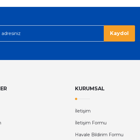
6.374,40 TL
9.960,00 TL
rgo ile hızlı ve sağlam bir şekilde
Kaydol
LER
KURUMSAL
İletişim
m
İletişim Formu
Havale Bildirim Formu