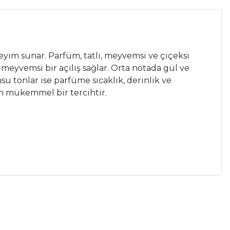
eyim sunar. Parfüm, tatlı, meyvemsi ve çiçeksi
e meyvemsi bir açılış sağlar. Orta notada gül ve
su tonlar ise parfüme sıcaklık, derinlik ve
çin mükemmel bir tercihtir.
a iletebilirsiniz.