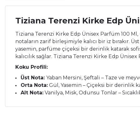
Tiziana Terenzi Kirke Edp Ün
Tiziana Terenzi Kirke Edp Ünisex Parfüm 100 Ml, u
notaların zarif birleşimiyle kalıcı bir iz bırakır.
yasemin, parfüme çiçeksi bir derinlik katarak sofis
kalıcılık sağlar. Tiziana Terenzi Kirke Edp Ünisex
Koku Profili:
Üst Nota:
Yaban Mersini, Şeftali – Taze ve meyv
Orta Nota:
Gül, Yasemin – Çiçeksi bir derinlik ka
Alt Nota:
Vanilya, Misk, Odunsu Tonlar – Sıcaklık,
Bu ürünün fiyat bilgisi, resim, ürün açıklamalarında ve diğer ko
Çok memnunum.
Görüş ve önerileriniz için teşekkür ederiz.
İ... A... | 26/05/2026