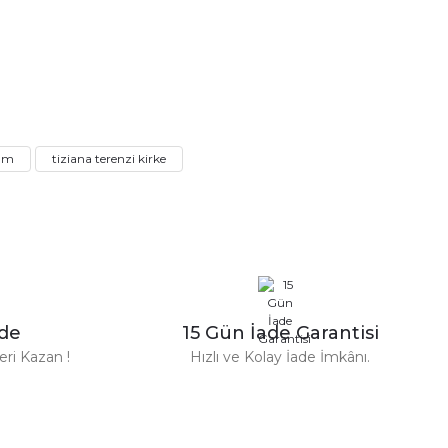
üm
tiziana terenzi kirke
n Parfüm 100 Ml
zde
15 Gün İade Garantisi
TL
ri Kazan !
Hızlı ve Kolay İade İmkânı.
%31
Versace
ersace Eros Edt Erkek Parfüm 100 Ml