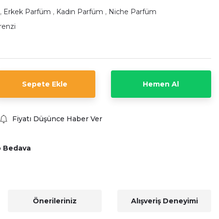
,
Erkek Parfüm
,
Kadın Parfüm
,
Niche Parfüm
renzi
Sepete Ekle
Hemen Al
Fiyatı Düşünce Haber Ver
o Bedava
Önerileriniz
Alışveriş Deneyimi