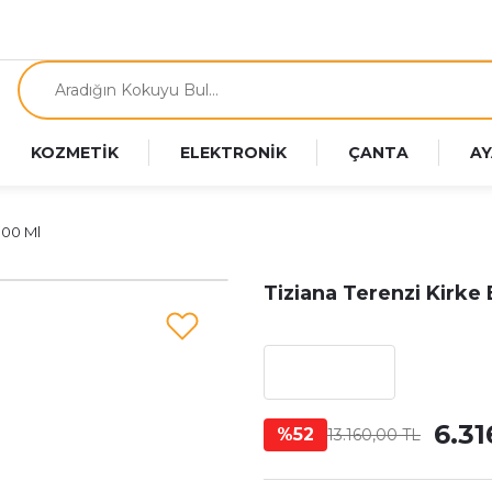
KOZMETİK
ELEKTRONİK
ÇANTA
AY
100 Ml
Tiziana Terenzi Kirke
6.31
%52
13.160,00 TL