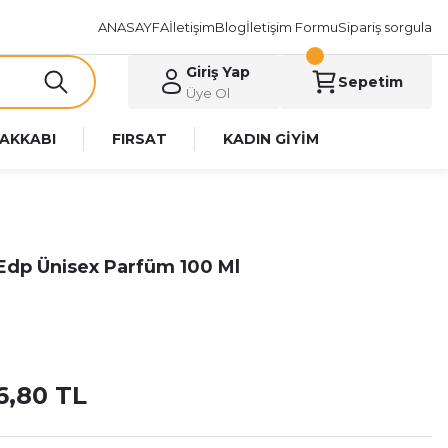
ANASAYFA
İletişim
Blog
İletişim Formu
Sipariş sorgula
Giriş Yap
Sepetim
Üye Ol
AKKABI
FIRSAT
KADIN GİYİM
 Edp Ünisex Parfüm 100 Ml
6,80 TL