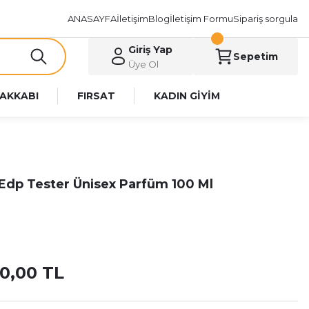
ANASAYFA
İletişim
Blog
İletişim Formu
Sipariş sorgula
Giriş Yap
Sepetim
Üye Ol
AKKABI
FIRSAT
KADIN GİYİM
 Edp Tester Ünisex Parfüm 100 Ml
50,00 TL