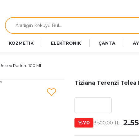
KOZMETİK
ELEKTRONİK
ÇANTA
AY
 Ünisex Parfüm 100 Ml
Tiziana Terenzi Telea
2.5
%70
8.500,00 TL