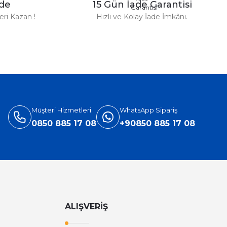
zde
15 Gün İade Garantisi
TL
ri Kazan !
Hızlı ve Kolay İade İmkânı.
%31
Versace
ersace Eros Edt Erkek Parfüm 100 Ml
3.905,40 TL
5.660,00 TL
Müşteri Hizmetleri
WhatsApp Sipariş
0850 885 17 08
+90850 885 17 08
ALIŞVERİŞ