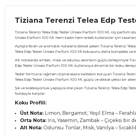
Tiziana Terenzi Telea Edp Tes
Tiziana Terenzi Telea Edp Tester Ünisex Parfüm 100 Ml, niş parfüm düny
Ünisex Parfüm 100 Ml, hem kadın hem erkek kullanıcılar için tasarlan
Açılışta ferah ve aromatik notalarla dikkat çeken Tiziana Terenzi Tel
Telea Edp Tester Ünisex Parfüm 100 Ml kokusunu daha kompleks ve etki
Alt notalarda amber, misk ve odunsu akorların güçlü birleşimiyle Tizi
Edp Tester Ünisex Parfüm 100 Ml, kullanıcıya dinamik bir koku deney
Tester formuna rağmen orijinal esans kalitesini koruyan Tiziana Teren
Telea Edp Tester Ünisex Parfüm 100 Ml, güçlü ve dikkat çekici bir alter
Şık ve koleksiyonluk yapısıyla öne çıkan Tiziana Terenzi Telea Edp Teste
fazlasıyla karşılar.
Koku Profili:
Üst Nota:
Limon, Bergamot, Yeşil Elma – Ferahlat
Orta Nota:
Iris, Yasemin, Zambak – Çiçeksi bir de
Alt Nota:
Odunsu Tonlar, Misk, Vanilya – Sıcaklık,