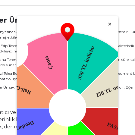
ter Ünisex Parfüm 100 Ml
asında özgün karakteri ve derin koku yapısıyla öne çıkan özel bir eserdir. Lük
mış etkileyici bir unisex parfümdür.
ea Edp Tester Ünisex Parfüm 100 Ml, orta notalarda daha yoğun ve karakteristik 
leyici hale getirir.
ana Terenzi Telea Edp Tester Ünisex Parfüm 100 Ml, ten üzerinde uzun süre kalıc
imi sunar.
zi Telea Edp Tester Ünisex Parfüm 100 Ml, performans açısından üst segment bir
natif oluşturur.
r Ünisex Parfüm 100 Ml, özgün kokular arayanlar için ideal bir seçimdir. Eğer kal
ıcı ve taze bir başlangıç sağlar.
rinlik katar.
 derinlik ve kalıcılık sağlar.