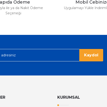
apıda Ödeme
Mobil Cebini
4.152,80 
7.160,00 TL
tıyla ile ya da Nakit Ödeme
Uygulamayı Yükle İndirimle
Seçeneği
%36
Tom Ford
Tom Ford Black Orchid Edp Unisex Parfüm 100 Ml
V
eme imkanı diyer sitelerden çok daha
6.374,40 TL
9.960,00 TL
rgo ile hızlı ve sağlam bir şekilde
Kaydol
LER
KURUMSAL