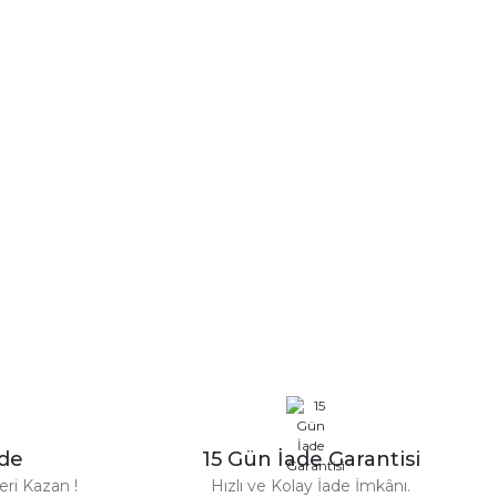
a iletebilirsiniz.
n Parfüm 100 Ml
zde
15 Gün İade Garantisi
TL
ri Kazan !
Hızlı ve Kolay İade İmkânı.