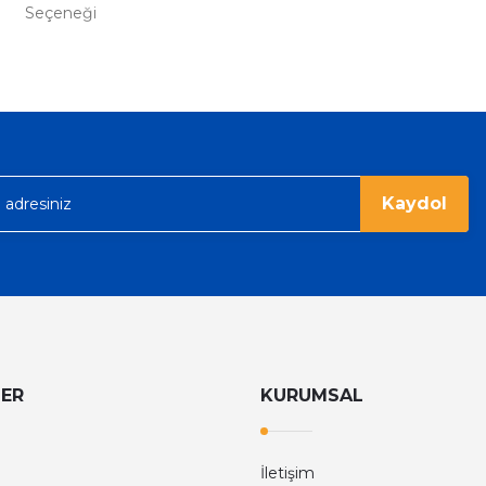
Seçeneği
%36
Tom Ford
Tom Ford Black Orchid Edp Unisex Parfüm 100 Ml
V
eme imkanı diyer sitelerden çok daha
6.374,40 TL
9.960,00 TL
rgo ile hızlı ve sağlam bir şekilde
Kaydol
LER
KURUMSAL
İletişim