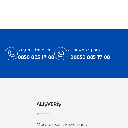
%31
Versace
ersace Eros Edt Erkek Parfüm 100 Ml
3.905,40 TL
5.660,00 TL
Müşteri Hizmetleri
WhatsApp Sipariş
0850 885 17 08
+90850 885 17 08
ALIŞVERİŞ
Mesafeli Satış Sözleşmesi