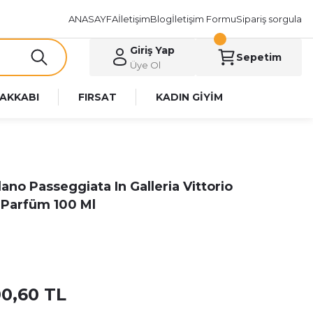
ANASAYFA
İletişim
Blog
İletişim Formu
Sipariş sorgula
Giriş Yap
Sepetim
Üye Ol
AKKABI
FIRSAT
KADIN GİYİM
lano Passeggiata In Galleria Vittorio
 Parfüm 100 Ml
00,60 TL