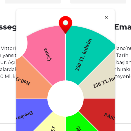
asseggiata In Galleria Vittorio 
ia Vittorio Emanuele Edp Unisex Parfüm 100 Ml Milano’nu
ansıtan lüks ve sofistike bir unisex parfümdür. Tarih, m
r. Açılışta safran ve bergamot, sıcak ve ışıltılı bir ba
talardaki deri, amber ve misk güçlü ve kalıcı bir iz bırak
l, klasik şıklığı modern bir yorumla taşımak isteyenler 