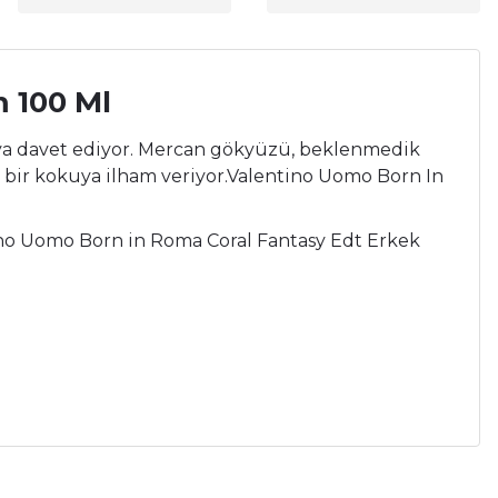
 100 Ml
'ya davet ediyor. Mercan gökyüzü, beklenmedik
 bir kokuya ilham veriyor.Valentino Uomo Born In
ino Uomo Born in Roma Coral Fantasy Edt Erkek
a iletebilirsiniz.