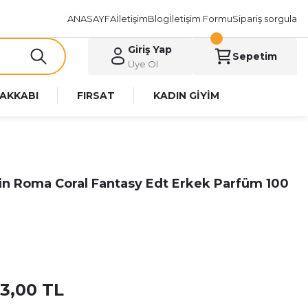
ANASAYFA
İletişim
Blog
İletişim Formu
Sipariş sorgula
Giriş Yap
Sepetim
Üye Ol
AKKABI
FIRSAT
KADIN GİYİM
in Roma Coral Fantasy Edt Erkek Parfüm 100
73,00 TL