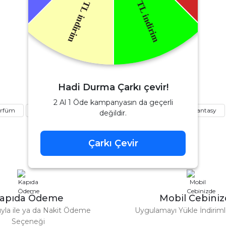
Ürün hakkında henüz soru sorulmamış.
Benzer Ürünler
Soru Sor
Yves Saint Laurent
aint Laurent Libre Edp Kadın Parfüm 90 Ml
Hadi Durma Çarkı çevir!
2 Al 1 Öde kampanyasın da geçerli
arfüm
valentino
born in roma
born in roma coral fantasy
değildir.
4.080,00 TL
6.000,00 TL
Çarkı Çevir
%42
Chanel
Gönder
 Parfüm 100 Ml
Chanel Coco Mademoiselle Edp Kadı
apıda Ödeme
Mobil Cebini
4.152,80 
7.160,00 TL
tıyla ile ya da Nakit Ödeme
Uygulamayı Yükle İndirimle
Seçeneği