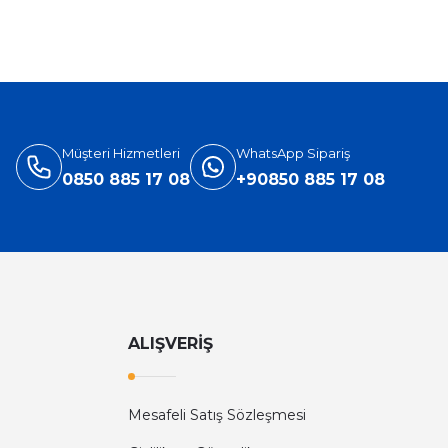
%31
Versace
ersace Eros Edt Erkek Parfüm 100 Ml
3.905,40 TL
5.660,00 TL
Müşteri Hizmetleri
WhatsApp Sipariş
0850 885 17 08
+90850 885 17 08
ALIŞVERİŞ
Mesafeli Satış Sözleşmesi
Diğer yorumları göster