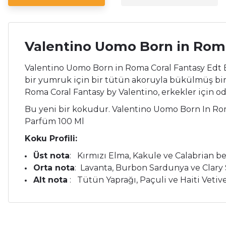
Valentino Uomo Born in Roma
Valentino Uomo Born in Roma Coral Fantasy Edt 
bir yumruk için bir tütün akoruyla bükülmüş bir
Roma Coral Fantasy by Valentino, erkekler için 
Bu yeni bir kokudur. Valentino Uomo Born In Rom
Parfüm 100 Ml
Koku Profili:
Üst nota
: Kırmızı Elma, Kakule ve Calabrian 
Orta nota
: Lavanta, Burbon Sardunya ve Clary
Alt nota
: Tütün Yaprağı, Paçuli ve Haiti Vetiv
Bu ürünün fiyat bilgisi, resim, ürün açıklamalarında ve diğer ko
Çok memnunum.