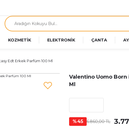
KOZMETİK
ELEKTRONİK
ÇANTA
AY
asy Edt Erkek Parfüm 100 Ml
Valentino Uomo Born 
Ml
3.7
%45
6.860,00 TL