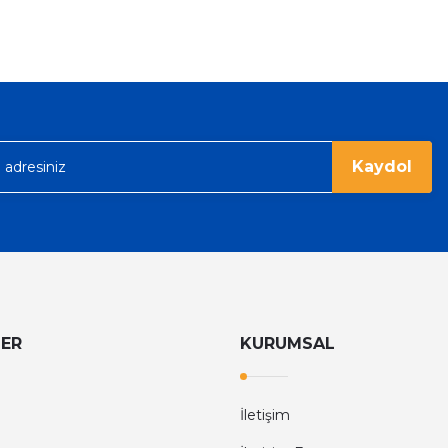
%36
Tom Ford
Tom Ford Black Orchid Edp Unisex Parfüm 100 Ml
V
eme imkanı diyer sitelerden çok daha
6.374,40 TL
9.960,00 TL
rgo ile hızlı ve sağlam bir şekilde
Kaydol
LER
KURUMSAL
İletişim