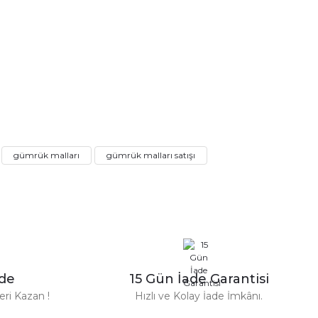
gümrük malları
gümrük malları satışı
n Parfüm 100 Ml
zde
15 Gün İade Garantisi
TL
ri Kazan !
Hızlı ve Kolay İade İmkânı.