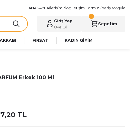
ANASAYFA
İletişim
Blog
İletişim Formu
Sipariş sorgula
Giriş Yap
Sepetim
Üye Ol
AKKABI
FIRSAT
KADIN GİYİM
ARFUM Erkek 100 Ml
67,20 TL