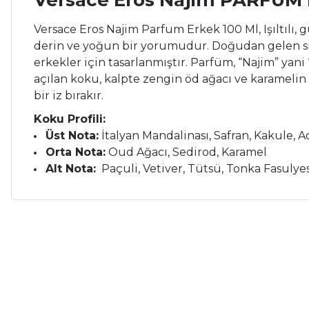
Versace Eros Najim PARFUM 
Versace Eros Najim Parfum Erkek 100 Ml, Işıltılı,
derin ve yoğun bir yorumudur. Doğudan gelen sıc
erkekler için tasarlanmıştır. Parfüm, “Najim” yani “
açılan koku, kalpte zengin öd ağacı ve karamelin ta
bir iz bırakır.
Koku Profili:
Üst Nota:
İtalyan Mandalinası, Safran, Kakule, A
Orta Nota:
Oud Ağacı, Sedirod, Karamel
Alt Nota:
Paçuli, Vetiver, Tütsü, Tonka Fasulyes
Bu ürünün fiyat bilgisi, resim, ürün açıklamalarında ve diğer ko
Çok memnunum.
Görüş ve önerileriniz için teşekkür ederiz.
İ... A... | 26/05/2026
Ürün resmi kalitesiz, bozuk veya görüntülenemiyor.
Çok memnunum.
Ürün açıklamasında eksik bilgiler bulunuyor.