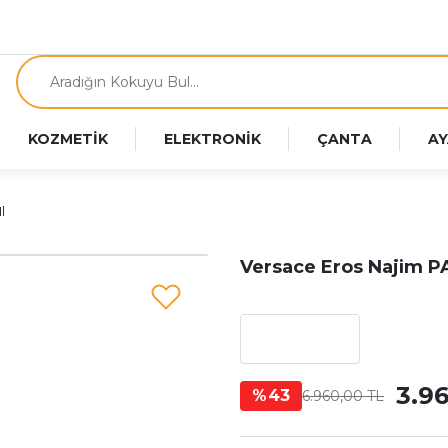
KOZMETİK
ELEKTRONİK
ÇANTA
AY
l
Versace Eros Najim P
3.9
%43
6.960,00 TL