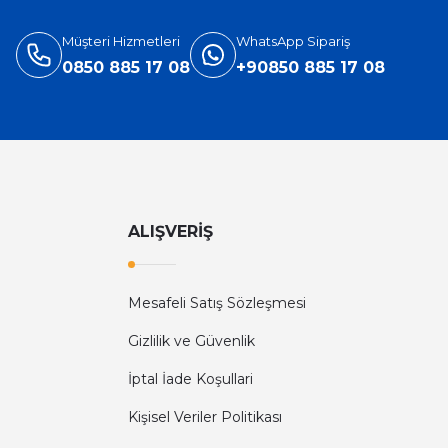
3.905,40 TL
5.660,00 TL
Müşteri Hizmetleri
WhatsApp Sipariş
0850 885 17 08
+90850 885 17 08
ALIŞVERİŞ
Mesafeli Satış Sözleşmesi
Diğer yorumları göster
Gizlilik ve Güvenlik
İptal İade Koşullari
Kişisel Veriler Politikası