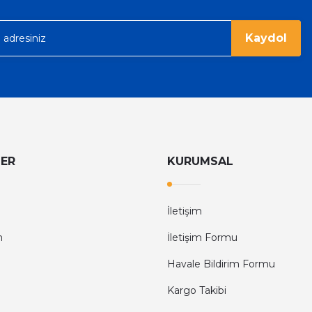
6.374,40 TL
9.960,00 TL
rgo ile hızlı ve sağlam bir şekilde
Kaydol
LER
KURUMSAL
İletişim
m
İletişim Formu
Havale Bildirim Formu
Kargo Takibi