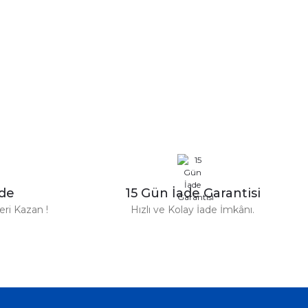
n Parfüm 100 Ml
zde
15 Gün İade Garantisi
TL
ri Kazan !
Hızlı ve Kolay İade İmkânı.
%31
Versace
ersace Eros Edt Erkek Parfüm 100 Ml