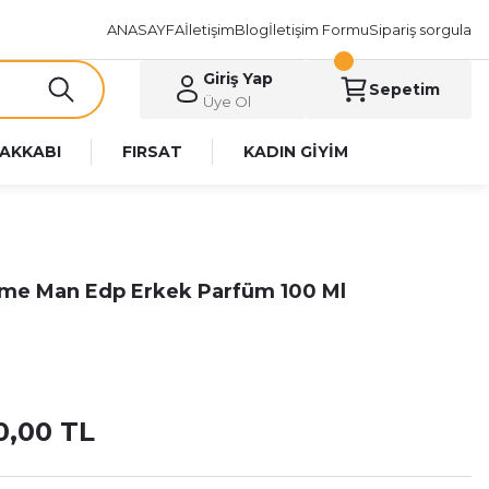
ANASAYFA
İletişim
Blog
İletişim Formu
Sipariş sorgula
Giriş Yap
Sepetim
Üye Ol
AKKABI
FIRSAT
KADIN GİYİM
eme Man Edp Erkek Parfüm 100 Ml
0,00 TL