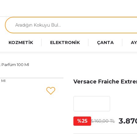
KOZMETİK
ELEKTRONİK
ÇANTA
AY
 Parfüm 100 Ml
Versace Fraiche Extr
3.87
%25
5.160,00 TL