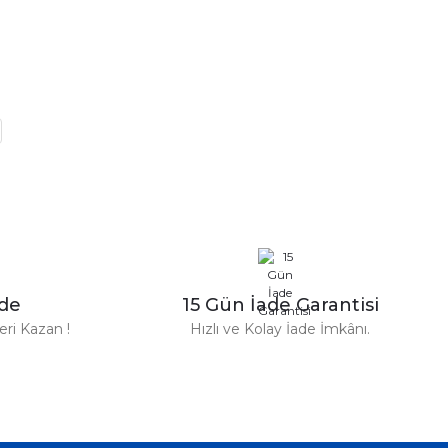
n Parfüm 100 Ml
zde
15 Gün İade Garantisi
TL
ri Kazan !
Hızlı ve Kolay İade İmkânı.
%31
Versace
ersace Eros Edt Erkek Parfüm 100 Ml