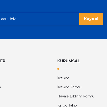
6.374,40 TL
9.960,00 TL
rgo ile hızlı ve sağlam bir şekilde
Kaydol
LER
KURUMSAL
İletişim
m
İletişim Formu
Havale Bildirim Formu
Kargo Takibi