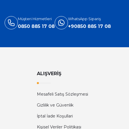
3.905,40 TL
5.660,00 TL
Müşteri Hizmetleri
WhatsApp Sipariş
0850 885 17 08
+90850 885 17 08
ALIŞVERİŞ
Mesafeli Satış Sözleşmesi
Diğer yorumları göster
Gizlilik ve Güvenlik
İptal İade Koşullari
Kişisel Veriler Politikası