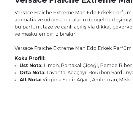
Versace Fraiche Extreme Ma
Versace Fraiche Extreme Man Edp Erkek Parfüm 
aromatik ve odunsu notaların dengeli birleşimiyle
bu parfüm, taze ve canlı açılışıyla dikkat çekerke
ve maskülen bir iz bırakır.
Versace Fraiche Extreme Man Edp Erkek Parfüm 
Koku Profili:
Üst Nota:
Limon, Portakal Çiçeği, Pembe Biber
Orta Nota:
Lavanta, Adaçayı, Bourbon Sarduny
Alt Nota:
Virginia Sedir Ağacı, Ambroxan, Misk
Bu ürünün fiyat bilgisi, resim, ürün açıklamalarında ve diğer ko
Çok memnunum.
Görüş ve önerileriniz için teşekkür ederiz.
İ... A... | 26/05/2026
Ürün resmi kalitesiz, bozuk veya görüntülenemiyor.
Çok memnunum.