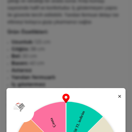
şıklığı
ve
rahatlığı
bir
arada
sunar.
Krep
kumaşı
sayesinde
hafif
ve
konforludur.
İç
göstermeyen
yapısı
ile
güvenle
tercih
edilebilir.
Yandan
fermuar
detayı
ise
elbiseyi
kolayca
giyip
çıkarmanızı
sağlar.
Ürün
Özellikleri:
Uzunluk:
125
cm
Göğüs:
38
cm
Bel:
30
cm
Basen:
40
cm
Astarsız
Yandan
fermuarlı
İç
göstermez
Her
beden
arası
yaklaşık
2-
3
cm
oynama
olabilir.
Manken
Ölçüleri:
Boy:
1,78
cm
Kilo:
59
kg