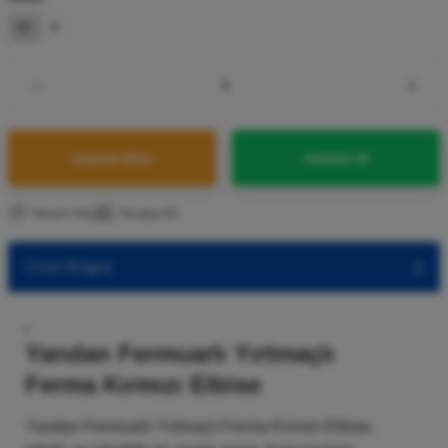
M
S
Sepete Ekle
Hemen Al
Yorum Yaz
Tavsiye Et
Ürün Bilgisi
Yandan Fermuarlı Yırtmaçlı
Ferma Kırmızı Elbise
Yandan Fermuarlı Yırtmaçlı Ferma Kırmızı Elbise,