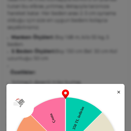
tutan
bu
elbise,
yırtmaç
detayıyla
tarzınıza
hareket
katar.
Her
beden
arası
2-
3
cm
oynama
olduğu
için
size
en
uygun
bedeni
kolayca
seçebilirsiniz.
Manken
Ölçüleri:
Boy
1.68
m,
kilo
55
kg,
S
beden.
S
Beden
Ölçüleri:
Boy:
130
cm
Bel:
30
cm
Kol
uzunluğu:
50
cm
Özellikler:
Yırtmaçlı
desenli
triko
kumaş
Rahat
ve
şık
kesim
Her
beden
arası
2-
3
cm
oynama
Not:
Manken
ölçüleri
S
beden
için
verilmiştir.
Farklı
bedenlerde
ölçüler
değişiklik
gösterebilir.
Satın
almadan
önce
beden
tablosunu
kontrol
etmenizi
öneririz.