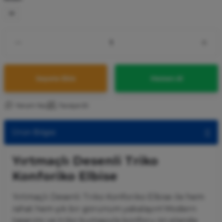
M
Sepete Ekle
Hemen Al
Yorum Yaz
Tavsiye Et
Ürün Bilgisi
Yırtmaçlı Desenli Triko
Konforiko Elbise
Yırtmaçlı Desenli Triko Konforiko Elbise
ile
hem
rahat
hem
şık
bir
görünüm
yakalayın!
Modern
tasarımı
ve
triko
kumaşıyla
konforu
ön
planda