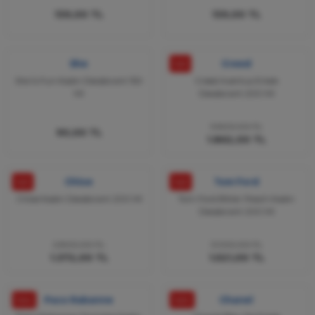
139,00 TL
139,00 TL
She
%51
Creed
She İs Fun Kadın Deodorant 150
Creed Aventus Erkek
Ml
Deodorant 200 Ml
3.800,00 TL
90,00 TL
1.862,00 TL
%51
Chloe
%61
Tom Ford
Chloe Kadın Deodorant 200 Ml
Tom Ford Bitter Peach Kadın
Deodorant 200 Ml
2.800,00 TL
3.900,00 TL
1.372,00 TL
1.521,00 TL
%54
Paco Rabanne
%50
Chanel