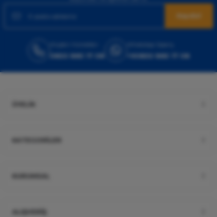
Kaydol
Müşteri Hizmetleri
WhatsApp Sipariş
0850 885 17 08
+90850 885 17 08
ÜYELİK
KATEGORİLER
KURUMSAL
ALIŞVERİŞ