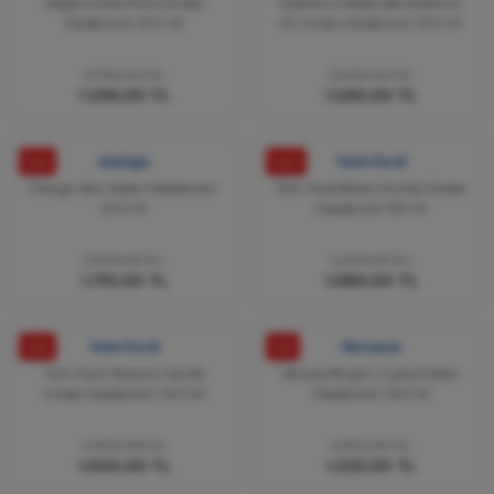
Sospiro Erba Pura Unisex
Escentrıc Molecules Escentric
Deodorant 200 Ml
02 Ünisex Deodorant 200 Ml
2.700,00 TL
3.000,00 TL
1.296,00 TL
1.290,00 TL
%53
mango
%60
Tom Ford
Mango Skin Kadın Deodorant
Tom Ford Black Orchid Ünisex
200 Ml
Deodorant 150 Ml
2.500,00 TL
4.200,00 TL
1.175,00 TL
1.680,00 TL
%59
Tom Ford
%51
Versace
Tom Ford Tobacco Vanille
Versace Bright Crystal Kadın
Unisex Deodorant 200 Ml
Deodorant 200 Ml
4.000,00 TL
2.500,00 TL
1.640,00 TL
1.225,00 TL