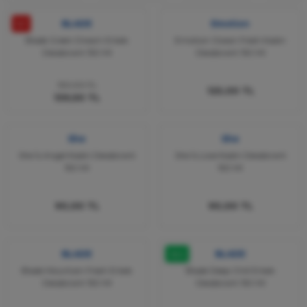
%7
BLADE
Emotion
Blade Green Dream Erkek
Emotion Ocean Fresh Kadın
Deodorant 150 Ml
Deodorant 150 Ml
150,00 TL
125,00 TL
139,50 TL
She
She
She İs Angel Kadın Deodorant
She İs Love Kadın Deodorant
150 Ml
150 Ml
90,00 TL
90,00 TL
BLADE
Yeni
BLADE
Blade Mountain Fresh Erkek
Blade Deep Chill Erkek
Deodorant 150 Ml
Deodorant 150 Ml