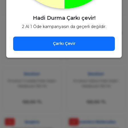
5.000,00 TL
4.500,00 TL
1.650,00 TL
1.575,00 TL
Hadi Durma Çarkı çevir!
She
Emotion
2 Al 1 Öde kampanyasın da geçerli değildir.
She İs A Clubber Kadın
Emotion Love Kadın Deodorant
Deodorant 150 Ml
150 Ml
Çarkı Çevir
90,00 TL
125,00 TL
Emotion
Emotion
Emotion İnvisible Fresh Kadın
Emotion Detox Fresh Kadın
Deodorant 150 Ml
Deodorant 150 Ml
125,00 TL
125,00 TL
%52
Sospiro
%57
Escentrıc Molecules