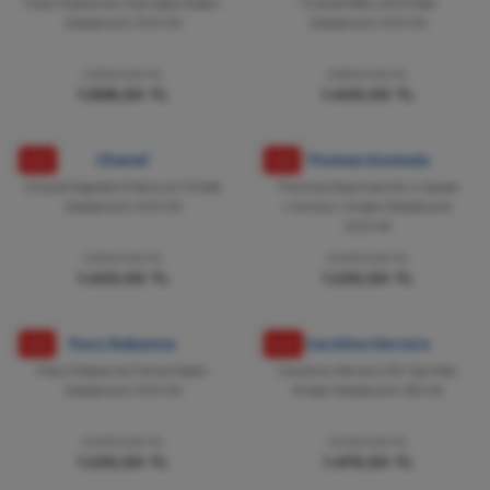
Paco Rabanne Olympea Kadın
Chanel Bleu De Erkek
Deodorant 200 Ml
Deodorant 200 Ml
2.300,00 TL
2.800,00 TL
1.058,00 TL
1.400,00 TL
%39
Chanel
%59
Thomas Kosmala
Chanel Egoiste Platinum Erkek
Thomas Kosmala No 4 Apres
Deodorant 200 Ml
L'amour Unisex Deodorant
200 Ml
2.300,00 TL
3.000,00 TL
1.403,00 TL
1.230,00 TL
%59
Paco Rabanne
%49
Carolina Herrera
Paco Rabanne Fame Kadın
Carolina Herrera 212 Vip Men
Deodorant 200 Ml
Erkek Deodorant 150 Ml
3.000,00 TL
2.900,00 TL
1.230,00 TL
1.479,00 TL