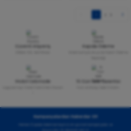
1
2
3
Güvenli Alışveriş
Kapıda Ödeme
256bit SSL Sertifikası
Kredi kartıyla ile ya da Nakit Ödeme
Seçeneği
Mobil Cebinizde
15 Gün İade Garantisi
Uygulamayı Yükle İndirimleri Kazan
Hızlı ve Kolay İade İmkânı.
!
Kampanyalardan Haberdar Ol!
Hemen E-posta listemize kayıt ol, en güncel kampanyalar ve
duyuruları ilk öğrenen sen ol.