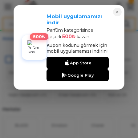
Geri Dön
Geri Dön
Geri Dön
×
Mobil uygulamamızı
indir
ARFÜM
NT
Parfüm kategorisinde
500₺
500₺
geçerli
kazan.
Anasayfa
DEODORANT
arfüm
nt
Kupon kodunu görmek için
mobil uygulamamızı indirin!
arfüm
nt
Stoktakiler
Toplam 82 ürün
App Store
rfüm
Google Play
Kadın Deodorant
(43)
Erkek Deodorant
(36)
Roll-on
(8)
Markalar
BLADE
Emotion
Chanel
Dio