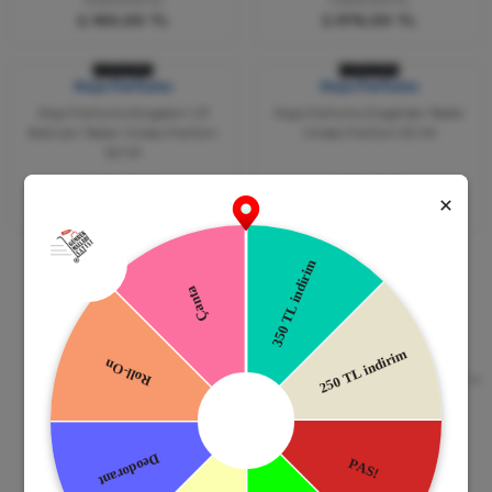
2.160,00 TL
2.976,00 TL
TÜKENDİ
TÜKENDİ
Roja Parfums
Roja Parfums
Roja Parfums Kingdom Of
Roja Parfums Diaghilev Tester
Bahrain Tester Ünisex Parfüm
Ünisex Parfüm 50 Ml
50 Ml
8.600,00 TL
9.500,00 TL
3.354,00 TL
2.565,00 TL
Güvenli Alışveriş
Kapıda Ödeme
256bit SSL Sertifikası
Kredi kartıyla ile ya da Nakit Ödeme
Seçeneği
Mobil Cebinizde
15 Gün İade Garantisi