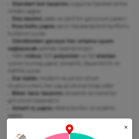
Standart kol tasarımı
, özgürce hareket etme
imkânı sağlar.
Düz kesimi
, sade ve zarif bir görünüm yaratır.
Kısa kollu yapısı
, serin havalarda bile konforlu
kullanım sunar.
Gündüzden geceye her ortama uyum
sağlayacak
şekilde tasarlanmıştır.
%80
viskoz
, %15
polyester
ve %5
elastan
içeren kumaş yapısı; esneklik, dayanıklılık ve
hafiflik sunar.
Dar kalıbı
, modern ve şık bir siluet
oluştururken, her yaş grubuna hitap eder.
Biker tarzı tasarımı
, dinamik ve trend bir
görünüm kazandırır.
Astarlı iç yapısı
, ekstra konfor ve sıcaklık
sağlar.
Kaşe dokuma tipi
, kaliteli ve uzun ömürlü bir
kullanım vaat eder.
Düz desenli dokuma kumaşı
, zamansız stil