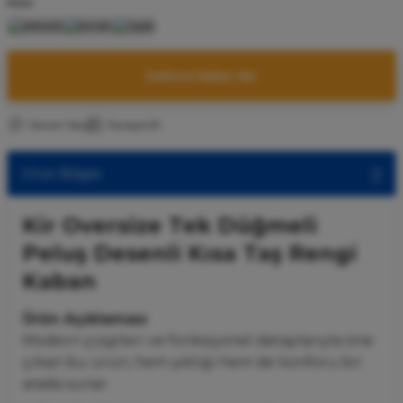
Renk
Gelince Haber Ver
Yorum Yaz
Tavsiye Et
Ürün Bilgisi
Kir Oversize Tek Düğmeli
Peluş Desenli Kısa Taş Rengi
Kaban
Ürün Açıklaması
Modern çizgileri ve fonksiyonel detaylarıyla öne
çıkan bu ürün, hem şıklığı hem de konforu bir
arada sunar.