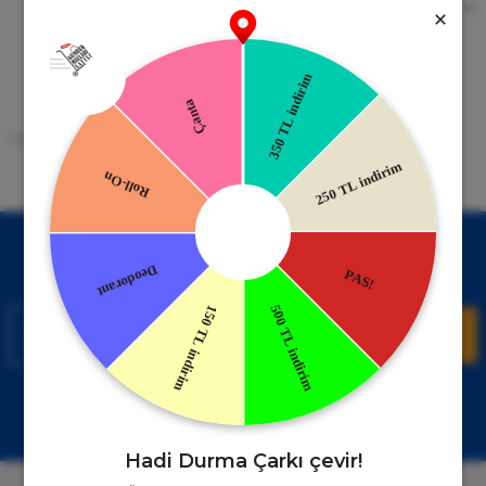
256bit SSL Sertifikası
Kredi kartıyla ile ya da Nakit Ödeme
Seçeneği
Mobil Cebinizde
15 Gün İade Garantisi
Uygulamayı Yükle İndirimleri Kazan
Hızlı ve Kolay İade İmkânı.
!
Kampanyalardan Haberdar Ol!
Hemen E-posta listemize kayıt ol, en güncel kampanyalar ve
duyuruları ilk öğrenen sen ol.
Kaydol
Müşteri Hizmetleri
WhatsApp Sipariş
0850 885 17 08
+90850 885 17 08
Hadi Durma Çarkı çevir!