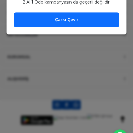
2 Al 1 Öde kampanyasın da geçerli değildir.
ÜYELİK
Çarkı Çevir
KATEGORİLER
KURUMSAL
ALIŞVERİŞ