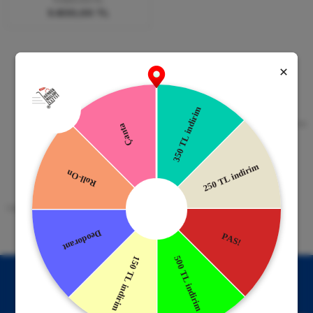
5.830,00 TL
Güvenli Alışveriş
Kapıda Ödeme
256bit SSL Sertifikası
Kredi kartıyla ile ya da Nakit Ödeme
Seçeneği
Mobil Cebinizde
15 Gün İade Garantisi
Uygulamayı Yükle İndirimleri Kazan
Hızlı ve Kolay İade İmkânı.
!
Kampanyalardan Haberdar Ol!
Hemen E-posta listemize kayıt ol, en güncel kampanyalar ve
duyuruları ilk öğrenen sen ol.