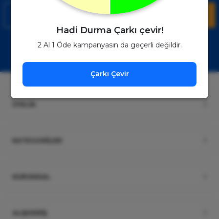
Kaydol
Hadi Durma Çarkı çevir!
Müşteri Hizmetleri
WhatsApp Sipariş
2 Al 1 Öde kampanyasın da geçerli değildir.
0850 885 17 08
+90850 885 17 08
Çarkı Çevir
ÜYELİK
KATEGORİLER
KURUMSAL
ALIŞVERİŞ