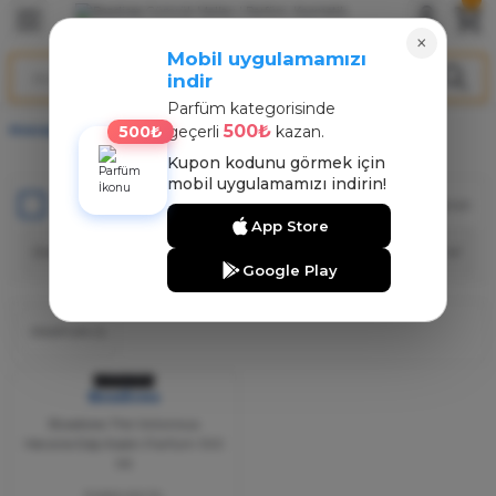
Geri Dön
Geri Dön
Geri Dön
×
Mobil uygulamamızı
indir
ARFÜM
NT
Parfüm kategorisinde
500₺
500₺
Anasayfa
Boadicea
geçerli
kazan.
arfüm
nt
Kupon kodunu görmek için
mobil uygulamamızı indirin!
arfüm
nt
Stoktakiler
Toplam 1 ürün
App Store
rfüm
Google Play
PARFÜM
(1)
TÜKENDİ
Boadicea
Boadicea The Victorious
Heroine Edp Kadın Parfüm 100
Ml
11.660,00 TL