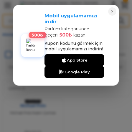
Geri Dön
Geri Dön
Geri Dön
×
Mobil uygulamamızı
indir
ARFÜM
NT
Parfüm kategorisinde
500₺
500₺
Anasayfa
Michael Polo
geçerli
kazan.
arfüm
nt
Kupon kodunu görmek için
mobil uygulamamızı indirin!
arfüm
nt
Stoktakiler
Toplam 1 ürün
App Store
rfüm
Google Play
ÇANTA
(1)
TÜKENDİ
Michael Polo
Mıchael Polo Kadın Çantası
550,00 TL