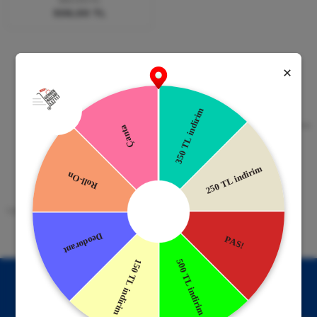
506,00 TL
Güvenli Alışveriş
Kapıda Ödeme
256bit SSL Sertifikası
Kredi kartıyla ile ya da Nakit Ödeme
Seçeneği
Mobil Cebinizde
15 Gün İade Garantisi
Uygulamayı Yükle İndirimleri Kazan
Hızlı ve Kolay İade İmkânı.
!
Kampanyalardan Haberdar Ol!
Hemen E-posta listemize kayıt ol, en güncel kampanyalar ve
duyuruları ilk öğrenen sen ol.