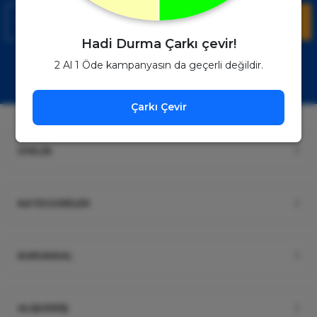
Kaydol
Hadi Durma Çarkı çevir!
Müşteri Hizmetleri
WhatsApp Sipariş
2 Al 1 Öde kampanyasın da geçerli değildir.
0850 885 17 08
+90850 885 17 08
Çarkı Çevir
ÜYELİK
KATEGORİLER
KURUMSAL
ALIŞVERİŞ