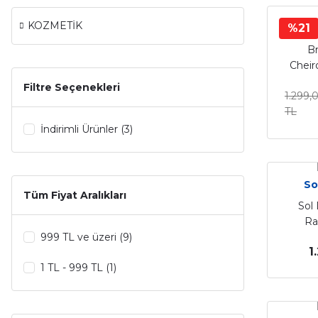
KOZMETİK
%21
So
Br
Cheir
Cevizi
Filtre Seçenekleri
1.299,
Orkid
TL
İndirimli Ürünler (3)
So
Tüm Fiyat Aralıkları
Sol 
Ra
999 TL ve üzeri (9)
1
1 TL - 999 TL (1)