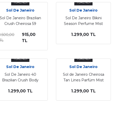
TÜKENDİ
TÜKENDİ
Sol De Janeiro
Sol De Janeiro
Sol De Janeiro Brazilian
Sol De Janeiro Bikini
Crush Cheirosa 59
Season Perfume Mist
Vücut ve Saç Spreyi 90
90 Ml
915,00
1.299,00 TL
1.500,00
Ml
TL
TL
TÜKENDİ
TÜKENDİ
Sol De Janeiro
Sol De Janeiro
Sol De Janeiro 40
Sol de Janeiro Cheirosa
Brazilian Crush Body
Tan Lines Parfüm Mist
Mist Pinkestcosmetics
90 Ml
1.299,00 TL
1.299,00 TL
90 Ml