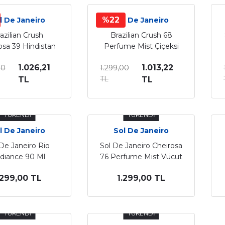
%22
l De Janeiro
Sol De Janeiro
azilian Crush
Brazilian Crush 68
osa 39 Hindistan
Perfume Mist Çiçeksi
 Vanilya Tropikal
Ve Yasemin Notalı
1.026,21
1.013,22
00
1.299,00
e Koku Şöleni 90
Vücut Sprey 90 Ml
TL
ml
TL
TL
TÜKENDİ
TÜKENDİ
l De Janeiro
Sol De Janeiro
De Janeiro Rio
Sol De Janeiro Cheirosa
diance 90 Ml
76 Perfume Mist Vücut
ve Saç Spreyi 90 Ml
.299,00 TL
1.299,00 TL
TÜKENDİ
TÜKENDİ