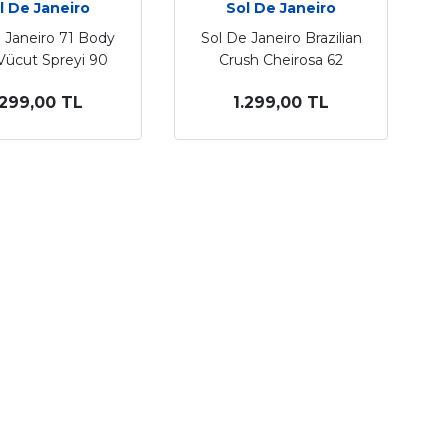
l De Janeiro
Sol De Janeiro
 Janeiro 71 Body
Sol De Janeiro Brazilian
Vücut Spreyi 90
Crush Cheirosa 62
Ml
Perfume Mist Spereyi
.299,00 TL
1.299,00 TL
90 Ml