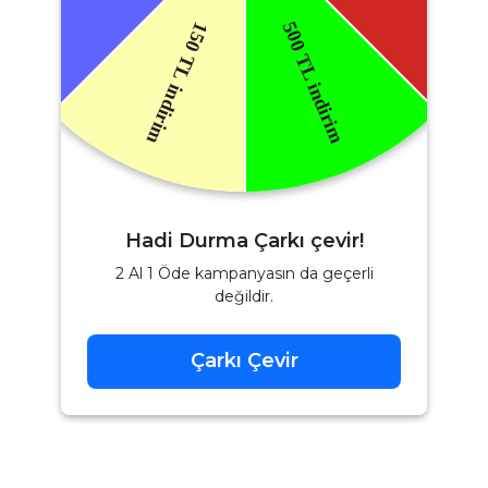
Hadi Durma Çarkı çevir!
2 Al 1 Öde kampanyasın da geçerli
değildir.
Çarkı Çevir