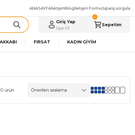
ANASAYFA
İletişim
Blog
İletişim Formu
Sipariş sorgula
Giriş Yap
Sepetim
Üye Ol
AKKABI
FIRSAT
KADIN GİYİM
10 ürün