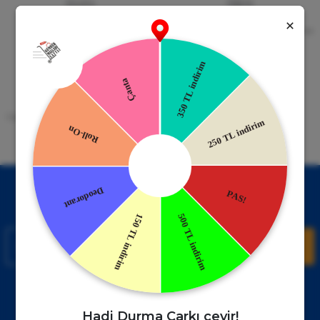
Güvenli Alışveriş
Kapıda Ödeme
256bit SSL Sertifikası
Kredi kartıyla ile ya da Nakit Ödeme
Seçeneği
Mobil Cebinizde
15 Gün İade Garantisi
Uygulamayı Yükle İndirimleri Kazan
Hızlı ve Kolay İade İmkânı.
!
Kampanyalardan Haberdar Ol!
Hemen E-posta listemize kayıt ol, en güncel kampanyalar ve
duyuruları ilk öğrenen sen ol.
Kaydol
Müşteri Hizmetleri
WhatsApp Sipariş
0850 885 17 08
+90850 885 17 08
Hadi Durma Çarkı çevir!