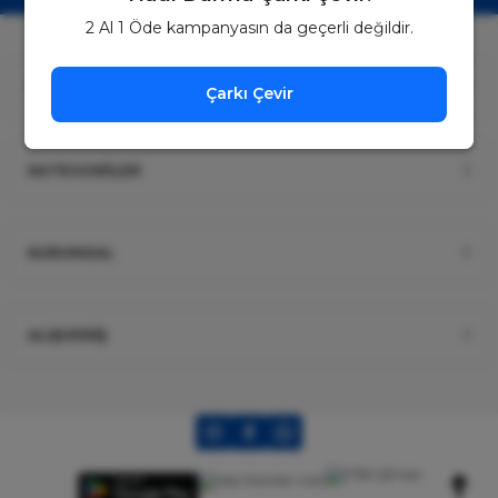
2 Al 1 Öde kampanyasın da geçerli değildir.
ÜYELİK
Çarkı Çevir
KATEGORİLER
KURUMSAL
ALIŞVERİŞ