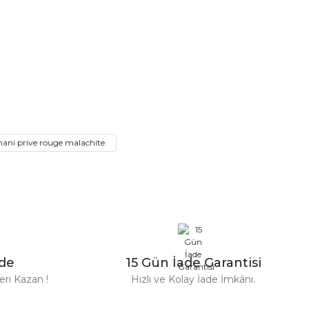
mani prive rouge malachite
n Parfüm 100 Ml
zde
15 Gün İade Garantisi
TL
ri Kazan !
Hızlı ve Kolay İade İmkânı.