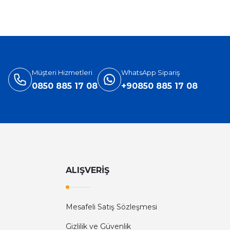
%31
Versace
ersace Eros Edt Erkek Parfüm 100 Ml
3.905,40 TL
5.660,00 TL
Müşteri Hizmetleri
WhatsApp Sipariş
0850 885 17 08
+90850 885 17 08
ALIŞVERİŞ
Mesafeli Satış Sözleşmesi
Diğer yorumları göster
Gizlilik ve Güvenlik