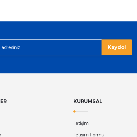
%36
Tom Ford
Tom Ford Black Orchid Edp Unisex Parfüm 100 Ml
V
eme imkanı diyer sitelerden çok daha
6.374,40 TL
9.960,00 TL
rgo ile hızlı ve sağlam bir şekilde
Kaydol
LER
KURUMSAL
İletişim
m
İletişim Formu