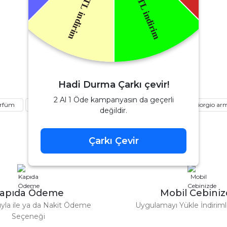
Ürün hakkında henüz soru sorulmamış.
Benzer Ürünler
Soru Sor
Teşekkürler
Yves Saint Laurent
aint Laurent Libre Edp Kadın Parfüm 90 Ml
Hadi Durma Çarkı çevir!
2 Al 1 Öde kampanyasın da geçerli
arfüm
kalıcı parfüm
kadın parfüm
parfüm
giorgio ar
değildir.
4.080,00 TL
6.000,00 TL
Çarkı Çevir
%42
Chanel
Gönder
 Parfüm 100 Ml
Chanel Coco Mademoiselle Edp Kadı
apıda Ödeme
Mobil Cebini
4.152,80 
7.160,00 TL
tıyla ile ya da Nakit Ödeme
Uygulamayı Yükle İndirimle
Seçeneği