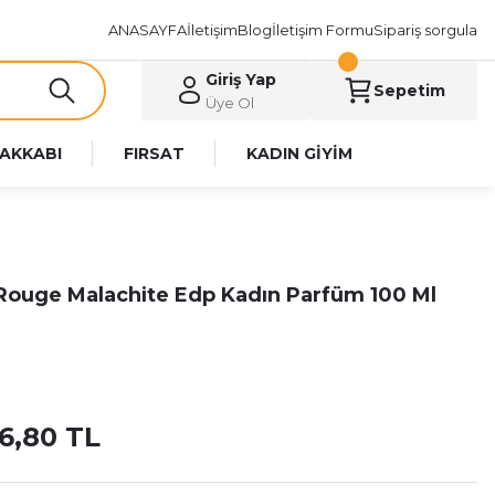
ANASAYFA
İletişim
Blog
İletişim Formu
Sipariş sorgula
Giriş Yap
Sepetim
Üye Ol
AKKABI
FIRSAT
KADIN GİYİM
 Rouge Malachite Edp Kadın Parfüm 100 Ml
16,80 TL