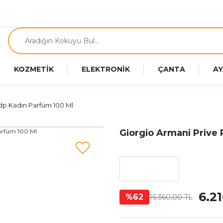
KOZMETİK
ELEKTRONİK
ÇANTA
AY
dp Kadın Parfüm 100 Ml
Giorgio Armani Prive
6.2
%62
16.360,00 TL