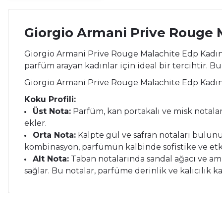
Giorgio Armani Prive Rouge 
Giorgio Armani Prive Rouge Malachite Edp Kadın Par
parfüm arayan kadınlar için ideal bir tercihtir. 
Giorgio Armani Prive Rouge Malachite Edp Kadı
Koku Profili:
Üst Nota:
Parfüm, kan portakalı ve misk notaları
ekler.
Orta Nota:
Kalpte gül ve safran notaları bulunur.
kombinasyon, parfümün kalbinde sofistike ve etkile
Alt Nota:
Taban notalarında sandal ağacı ve ambe
sağlar. Bu notalar, parfüme derinlik ve kalıcılık ka
Bu ürünün fiyat bilgisi, resim, ürün açıklamalarında ve diğer ko
Çok memnunum.