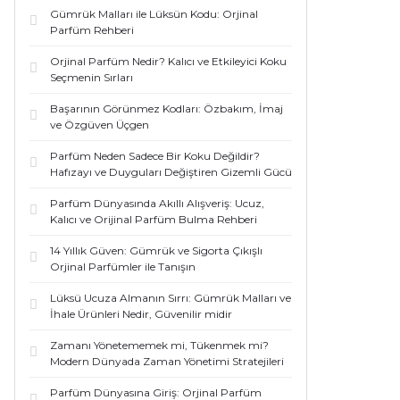
Gümrük Malları ile Lüksün Kodu: Orjinal
Parfüm Rehberi
Orjinal Parfüm Nedir? Kalıcı ve Etkileyici Koku
Seçmenin Sırları
Başarının Görünmez Kodları: Özbakım, İmaj
ve Özgüven Üçgen
Parfüm Neden Sadece Bir Koku Değildir?
Hafızayı ve Duyguları Değiştiren Gizemli Gücü
Parfüm Dünyasında Akıllı Alışveriş: Ucuz,
Kalıcı ve Orijinal Parfüm Bulma Rehberi
14 Yıllık Güven: Gümrük ve Sigorta Çıkışlı
Orjinal Parfümler ile Tanışın
Lüksü Ucuza Almanın Sırrı: Gümrük Malları ve
İhale Ürünleri Nedir, Güvenilir midir
Zamanı Yönetememek mi, Tükenmek mi?
Modern Dünyada Zaman Yönetimi Stratejileri
Parfüm Dünyasına Giriş: Orjinal Parfüm