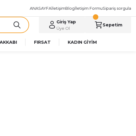
ANASAYFA
İletişim
Blog
İletişim Formu
Sipariş sorgula
Giriş Yap
Sepetim
Üye Ol
AKKABI
FIRSAT
KADIN GİYİM