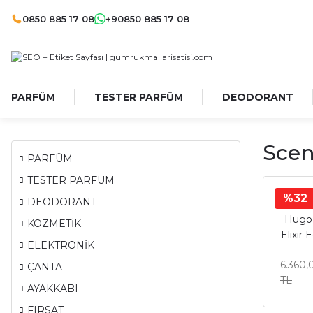
0850 885 17 08
+90850 885 17 08
PARFÜM
TESTER PARFÜM
DEODORANT
Scent
PARFÜM
TESTER PARFÜM
%32
DEODORANT
Hugo 
KOZMETİK
Elixir
ELEKTRONİK
6.360,
ÇANTA
TL
AYAKKABI
FIRSAT