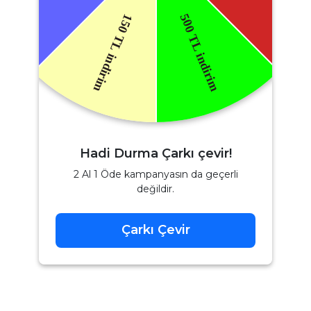
Hadi Durma Çarkı çevir!
2 Al 1 Öde kampanyasın da geçerli
değildir.
Çarkı Çevir