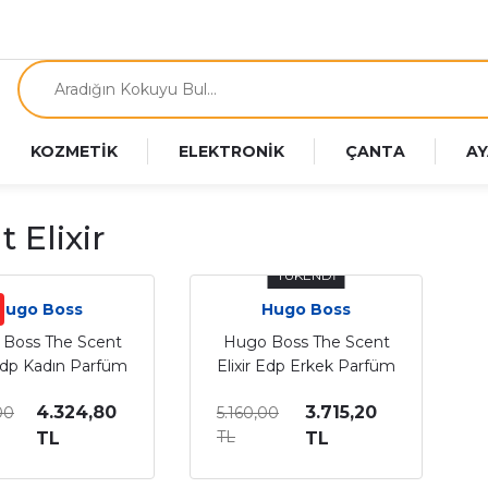
KOZMETİK
ELEKTRONİK
ÇANTA
AY
 Elixir
TÜKENDİ
Hugo Boss
Hugo Boss
Boss The Scent
Hugo Boss The Scent
 Edp Kadın Parfüm
Elixir Edp Erkek Parfüm
100 Ml
100 Ml
4.324,80
3.715,20
00
5.160,00
TL
TL
TL