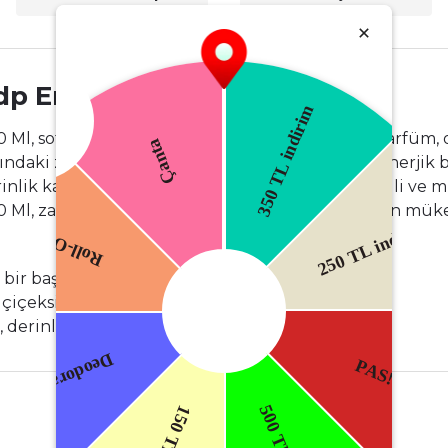
Edp Erkek Parfüm 100 Ml
l, sofistike ve güçlü bir erkek parfümüdür. Parfüm, odu
ndaki zencefil ve bergamot, parfüme ferah ve enerjik bi
nlik katarken, alt notalarda odunsu tonlar, paçuli ve misk
l, zarif ve kalıcı bir parfüm arayan erkekler için müke
 bir başlangıç sağlar.
çiçeksi bir derinlik katar.
derinlik ve kalıcılık sağlar.
nularda yetersiz gördüğünüz noktaları öneri formunu kullanarak tarafımız
Ürün hakkında henüz soru sorulmamış.