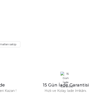
lları satışı
n Parfüm 100 Ml
zde
15 Gün İade Garantisi
TL
ri Kazan !
Hızlı ve Kolay İade İmkânı.
%31
Versace