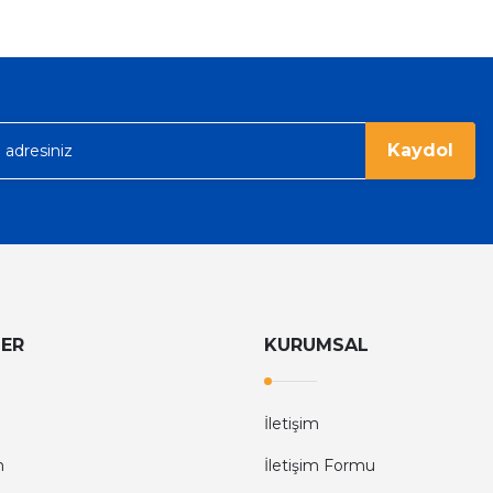
Tom Ford Black Orchid Edp Unisex Parfüm 100 Ml
V
eme imkanı diyer sitelerden çok daha
6.374,40 TL
9.960,00 TL
rgo ile hızlı ve sağlam bir şekilde
Kaydol
LER
KURUMSAL
İletişim
m
İletişim Formu