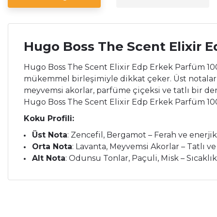
Hugo Boss The Scent Elixir 
Hugo Boss The Scent Elixir Edp Erkek Parfüm 100 M
mükemmel birleşimiyle dikkat çeker. Üst notaları
meyvemsi akorlar, parfüme çiçeksi ve tatlı bir deri
Hugo Boss The Scent Elixir Edp Erkek Parfüm 100 M
Koku Profili:
Üst Nota
: Zencefil, Bergamot – Ferah ve enerjik
Orta Nota
: Lavanta, Meyvemsi Akorlar – Tatlı ve 
Alt Nota
: Odunsu Tonlar, Paçuli, Misk – Sıcaklık, 
Bu ürünün fiyat bilgisi, resim, ürün açıklamalarında ve diğer ko
Çok memnunum.
Görüş ve önerileriniz için teşekkür ederiz.
İ... A... | 26/05/2026