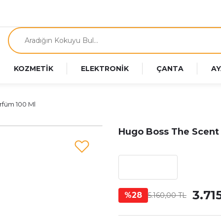
KOZMETİK
ELEKTRONİK
ÇANTA
AY
rfüm 100 Ml
Hugo Boss The Scent 
3.71
%28
5.160,00 TL