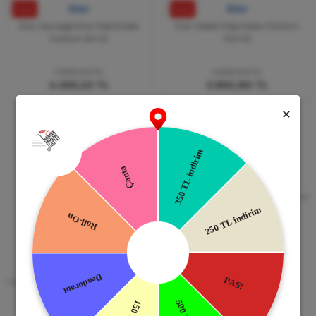
%43
Dior
%42
Dior
Dior Sauvage Elixir Edp Erkek
Dior Addict Edp Kadın Parfüm
Parfüm 60 Ml
100 Ml
7.660,00 TL
6.660,00 TL
4.366,20 TL
3.862,80 TL
Güvenli Alışveriş
Kapıda Ödeme
256bit SSL Sertifikası
Kredi kartıyla ile ya da Nakit Ödeme
Seçeneği
Mobil Cebinizde
15 Gün İade Garantisi
Uygulamayı Yükle İndirimleri Kazan
Hızlı ve Kolay İade İmkânı.
!