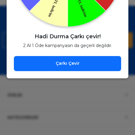
Kampanyalardan Haberdar Ol!
Hemen E-posta listemize kayıt ol, en güncel kampanyalar ve
duyuruları ilk öğrenen sen ol.
Hadi Durma Çarkı çevir!
Kaydol
2 Al 1 Öde kampanyasın da geçerli değildir.
Müşteri Hizmetleri
WhatsApp Sipariş
Çarkı Çevir
0850 885 17 08
+90850 885 17 08
ÜYELİK
KATEGORİLER